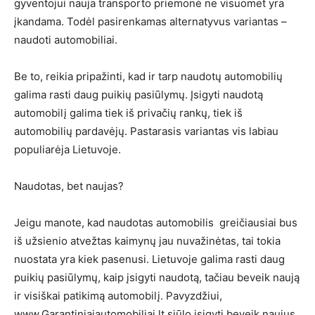
gyventojui nauja transporto priemonė ne visuomet yra
įkandama. Todėl pasirenkamas alternatyvus variantas –
naudoti automobiliai.
Be to, reikia pripažinti, kad ir tarp naudotų automobilių
galima rasti daug puikių pasiūlymų. Įsigyti naudotą
automobilį galima tiek iš privačių rankų, tiek iš
automobilių pardavėjų. Pastarasis variantas vis labiau
populiarėja Lietuvoje.
Naudotas, bet naujas?
Jeigu manote, kad naudotas automobilis greičiausiai bus
iš užsienio atvežtas kaimynų jau nuvažinėtas, tai tokia
nuostata yra kiek pasenusi. Lietuvoje galima rasti daug
puikių pasiūlymų, kaip įsigyti naudotą, tačiau beveik naują
ir visiškai patikimą automobilį. Pavyzdžiui,
www.Garantiniaiautomobiliai.lt siūlo įsigyti beveik naujus