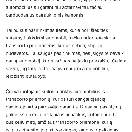
automobilius su garantiniu aptarnavimu, tačiau
parduodamus patraukliomis kainomis.
Tai puikus pasirinkimas tiems, kurie nori šiek tiek
sutaupyti pirkdami automobilį, tačiau prioritetą skiria
transporto priemonėms, kurios nebūtų stipriai
nudėvėtos. Tai saugus pasirinkimas, nes įsigysite beveik
naują automobilį, kuris važiuos be jokių priekaištų. Galima
sakyti, jog tai yra alternatyva naujam automobiliui,
leidžianti sutaupyti.
Čia vairuotojams siūloma rinktis automobilius iš
transporto priemonių, kurios turi dar galiojančią
gamintojo arba pardavėjo garantiją. Iš esamų pasiūlymų
galite išsirinkti Jums labiausiai patikusį automobilį. Tai
bus kelių metų amžiaus transporto priemonė, kurią
įsigijus žinosite, jog tai tvarkingas, saugus ir patikimas