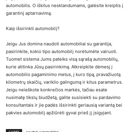
automobilis. O iškilus nesklandumams, galėsite kreiptis į
garantinį aptarnavimą.
Kaip išsirinkti automobilį?
Jeigu Jus domina naudoti automobiliai su garantija,
pasirinkite, kokio tipo automobilį norėtumėte vairuoti.
Tuomet sistema Jums pateiks visą sąrašą automobilių,
kurie atitinka Jūsų pasirinkimą. Atkreipkite dėmesį į
automobilio pagaminimo metus, į kuro tipą, pravažiuotą
kilometrų skaičių, variklio galingumą ir kitus parametrus.
Jeigu neieškote konkrečios markės, tačiau esate
nusimatę tikslų biudžetą, galite susisiekti su pardavimo
konsultantais ir jie padės išsirinkti geriausią variantą bei
pakvies automobilį apžiūrėti gyvai prieš jį įsigyjant.
GAIRĖS
naudoti automobiliai