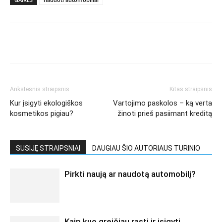
Ankstesnis straipsnis
Kitas straipsnis
Kur įsigyti ekologiškos
Vartojimo paskolos – ką verta
kosmetikos pigiau?
žinoti prieš pasiimant kreditą
SUSIJĘ STRAIPSNIAI
DAUGIAU ŠIO AUTORIAUS TURINIO
Pirkti naują ar naudotą automobilį?
Kaip kuo greičiau rasti ir įsigyti