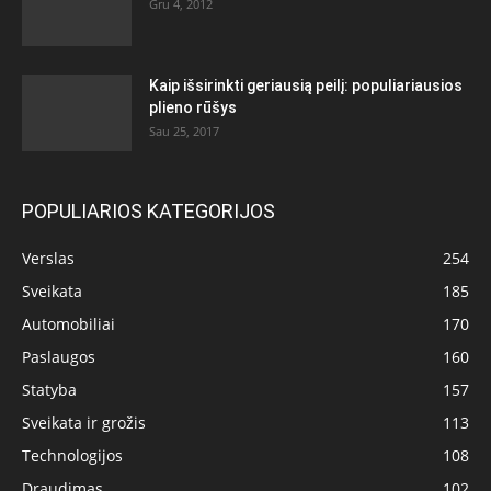
Gru 4, 2012
Kaip išsirinkti geriausią peilį: populiariausios
plieno rūšys
Sau 25, 2017
POPULIARIOS KATEGORIJOS
Verslas
254
Sveikata
185
Automobiliai
170
Paslaugos
160
Statyba
157
Sveikata ir grožis
113
Technologijos
108
Draudimas
102