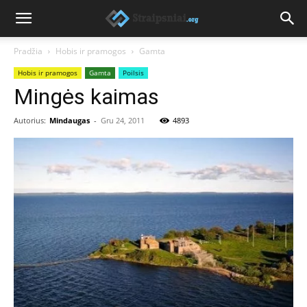
Pradžia
Hobis ir pramogos
Gamta
Hobis ir pramogos
Gamta
Poilsis
Mingės kaimas
Autorius:
Mindaugas
-
Gru 24, 2011
4893