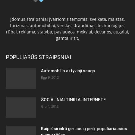
Įdomūs straipsniai įvairiomis temomis: sveikata, maistas,
turizmas, automobiliai, verslas, draudimas, technologijos,
rūbai, reklama, statyba, paslaugos, mokslai, dovanos, augalai,
gamta ir t.t.
POPULIARŪS STRAIPSNIAI
Automobilio aktyvioji sauga
Rgp 9, 2012
SOCIALINIAI TINKLAI INTERNETE
Gru 4, 2012
Kaip išsirinkti geriausią peilį: populiariausios
plieno rūšys