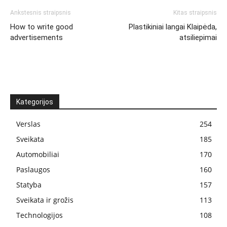
Ankstesnis straipsnis
Kitas straipsnis
How to write good
Plastikiniai langai Klaipėda,
advertisements
atsiliepimai
Kategorijos
Verslas
254
Sveikata
185
Automobiliai
170
Paslaugos
160
Statyba
157
Sveikata ir grožis
113
Technologijos
108