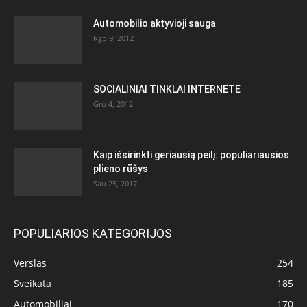
Automobilio aktyvioji sauga
Rgp 9, 2012
SOCIALINIAI TINKLAI INTERNETE
Gru 4, 2012
Kaip išsirinkti geriausią peilį: populiariausios
plieno rūšys
Sau 25, 2017
POPULIARIOS KATEGORIJOS
Verslas
254
Sveikata
185
Automobiliai
170