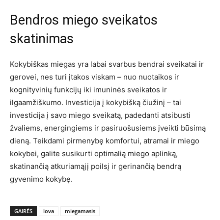
Bendros miego sveikatos
skatinimas
Kokybiškas miegas yra labai svarbus bendrai sveikatai ir
gerovei, nes turi įtakos viskam – nuo nuotaikos ir
kognityvinių funkcijų iki imuninės sveikatos ir
ilgaamžiškumo. Investicija į kokybišką čiužinį – tai
investicija į savo miego sveikatą, padedanti atsibusti
žvaliems, energingiems ir pasiruošusiems įveikti būsimą
dieną. Teikdami pirmenybę komfortui, atramai ir miego
kokybei, galite susikurti optimalią miego aplinką,
skatinančią atkuriamąjį poilsį ir gerinančią bendrą
gyvenimo kokybę.
GAIRĖS
lova
miegamasis