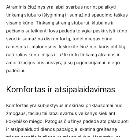
Atraminis čiužinys yra labai svarbus norint palaikyti
tinkamą stuburo išlyginimą ir sumažinti spaudimo taškus
visame kūne. Tinkamą atramą stuburui, klubams ir
pečiams suteikianti lova padeda tolygiai paskirstyti kūno
svorį ir sumažina diskomfortą, todėl miegas būna
ramesnis ir malonesnis. Ieškokite čiužinio, kuris atitiktų
natūralias kūno linijas ir užtikrintų tinkamą atramos ir
amortizacijos pusiausvyrą jūsų pageidaujamai miego
padėčiai.
Komfortas ir atsipalaidavimas
Komfortas yra subjektyvus ir skiriasi priklausomai nuo
žmogaus, tačiau tai labai svarbus veiksnys siekiant
kokybiško miego. Patogus čiužinys padeda atsipalaiduoti
ir atsipalaiduoti dienos pabaigoje, skatina greitesnę