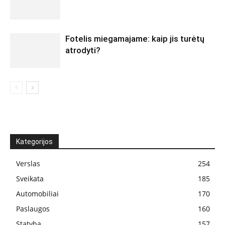
Fotelis miegamajame: kaip jis turėtų
atrodyti?
Kategorijos
Verslas
254
Sveikata
185
Automobiliai
170
Paslaugos
160
Statyba
157