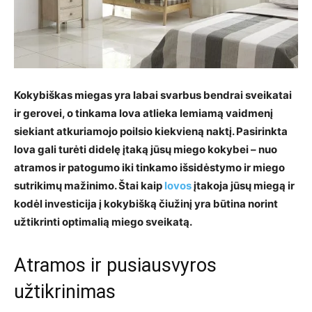
Kokybiškas miegas yra labai svarbus bendrai sveikatai
ir gerovei, o tinkama lova atlieka lemiamą vaidmenį
siekiant atkuriamojo poilsio kiekvieną naktį. Pasirinkta
lova gali turėti didelę įtaką jūsų miego kokybei – nuo
atramos ir patogumo iki tinkamo išsidėstymo ir miego
sutrikimų mažinimo. Štai kaip
lovos
įtakoja jūsų miegą ir
kodėl investicija į kokybišką čiužinį yra būtina norint
užtikrinti optimalią miego sveikatą.
Atramos ir pusiausvyros
užtikrinimas