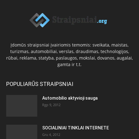
Įdomūs straipsniai įvairiomis temomis: sveikata, maistas,
turizmas, automobiliai, verslas, draudimas, technologijos,
rūbai, reklama, statyba, paslaugos, mokslai, dovanos, augalai,
gamta ir t.t.
POPULIARŪS STRAIPSNIAI
Automobilio aktyvioji sauga
Rgp 9, 2012
SOCIALINIAI TINKLAI INTERNETE
Gru 4, 2012