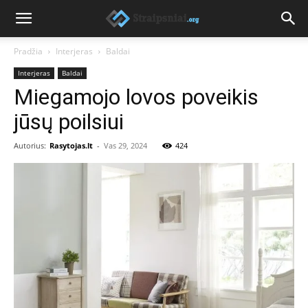
Pradžia
Interjeras
Baldai
Interjeras
Baldai
Miegamojo lovos poveikis
jūsų poilsiui
Autorius:
Rasytojas.lt
-
Vas 29, 2024
424