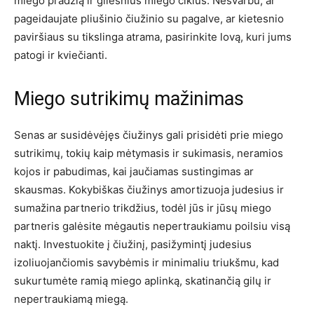
miego pradžią ir gilesnius miego ciklus. Nesvarbu, ar
pageidaujate pliušinio čiužinio su pagalve, ar kietesnio
paviršiaus su tikslinga atrama, pasirinkite lovą, kuri jums
patogi ir kviečianti.
Miego sutrikimų mažinimas
Senas ar susidėvėjęs čiužinys gali prisidėti prie miego
sutrikimų, tokių kaip mėtymasis ir sukimasis, neramios
kojos ir pabudimas, kai jaučiamas sustingimas ar
skausmas. Kokybiškas čiužinys amortizuoja judesius ir
sumažina partnerio trikdžius, todėl jūs ir jūsų miego
partneris galėsite mėgautis nepertraukiamu poilsiu visą
naktį. Investuokite į čiužinį, pasižymintį judesius
izoliuojančiomis savybėmis ir minimaliu triukšmu, kad
sukurtumėte ramią miego aplinką, skatinančią gilų ir
nepertraukiamą miegą.