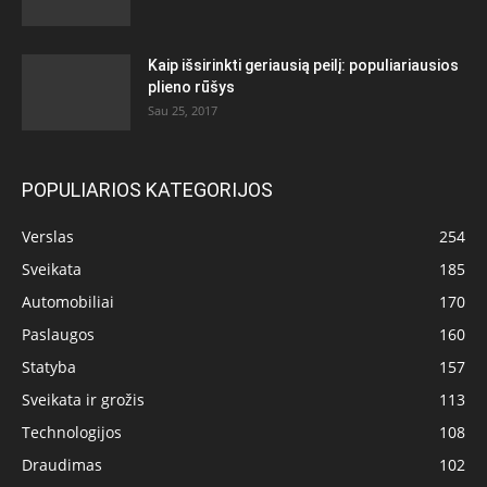
Kaip išsirinkti geriausią peilį: populiariausios
plieno rūšys
Sau 25, 2017
POPULIARIOS KATEGORIJOS
Verslas
254
Sveikata
185
Automobiliai
170
Paslaugos
160
Statyba
157
Sveikata ir grožis
113
Technologijos
108
Draudimas
102