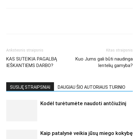
Ankstesnis straipsnis
Kitas straipsnis
KAS SUTEIKIA PAGALBĄ
Kuo Jums gali būti naudinga
IEŠKANTIEMS DARBO?
lentelių gamyba?
SUSIJĘ STRAIPSNIAI
DAUGIAU ŠIO AUTORIAUS TURINIO
Kodėl turėtumėte naudoti antčiužinį
Kaip patalynė veikia jūsų miego kokybę