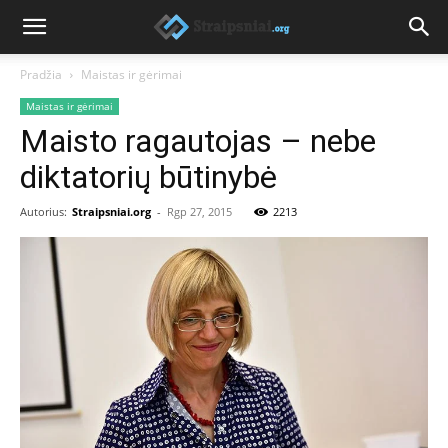
Pradžia
Maistas ir gėrimai
Maistas ir gėrimai
Maisto ragautojas – nebe
diktatorių būtinybė
Autorius:
Straipsniai.org
-
Rgp 27, 2015
2213