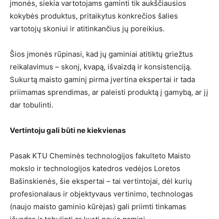
įmonės, siekia vartotojams gaminti tik aukščiausios
kokybės produktus, pritaikytus konkrečios šalies
vartotojų skoniui ir atitinkančius jų poreikius.
Šios įmonės rūpinasi, kad jų gaminiai atitiktų griežtus
reikalavimus – skonį, kvapą, išvaizdą ir konsistenciją.
Sukurtą maisto gaminį pirma įvertina ekspertai ir tada
priimamas sprendimas, ar paleisti produktą į gamybą, ar jį
dar tobulinti.
Vertintoju gali būti ne kiekvienas
Pasak KTU Cheminės technologijos fakulteto Maisto
mokslo ir technologijos katedros vedėjos Loretos
Bašinskienės, šie ekspertai – tai vertintojai, dėl kurių
profesionalaus ir objektyvaus vertinimo, technologas
(naujo maisto gaminio kūrėjas) gali priimti tinkamas