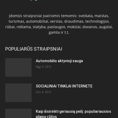
Įdomūs straipsniai įvairiomis temomis: sveikata, maistas,
turizmas, automobiliai, verslas, draudimas, technologijos,
rūbai, reklama, statyba, paslaugos, mokslai, dovanos, augalai,
gamta ir t.t.
POPULIARŪS STRAIPSNIAI
Automobilio aktyvioji sauga
Rgp 9, 2012
SOCIALINIAI TINKLAI INTERNETE
Gru 4, 2012
Kaip išsirinkti geriausią peilį: populiariausios
plieno rūšys