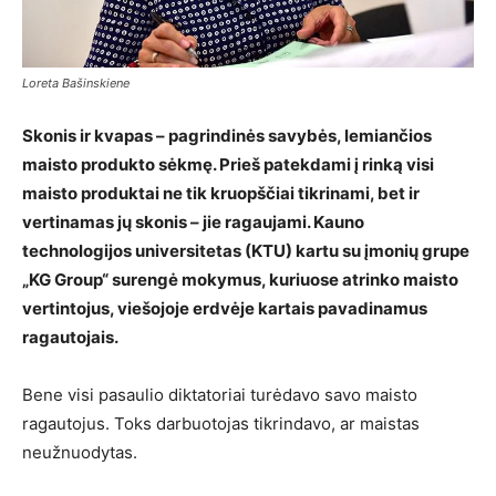
Loreta Bašinskiene
Skonis ir kvapas – pagrindinės savybės, lemiančios
maisto produkto sėkmę. Prieš patekdami į rinką visi
maisto produktai ne tik kruopščiai tikrinami, bet ir
vertinamas jų skonis – jie ragaujami. Kauno
technologijos universitetas (KTU) kartu su įmonių grupe
„KG Group“ surengė mokymus, kuriuose atrinko maisto
vertintojus, viešojoje erdvėje kartais pavadinamus
ragautojais.
Bene visi pasaulio diktatoriai turėdavo savo maisto
ragautojus. Toks darbuotojas tikrindavo, ar maistas
neužnuodytas.