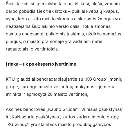
Šiais laikais ši specialybė taip pat išlikusi, tik šių žmonių
darbo pobūdis šiek tiek kitoks – puikiai kvepalų kvapus,
vyno, ledų ar kito maisto skonius atskiriantis žmogus yra
neatsiejama šiuolaikinio verslo dalis. Tokie žmonės,
gamtos apdovanoti puikiomis juslėmis, uždirba nemažus
pinigus, o maisto pramonėje yra vadinami nebe
ragautojais, o vertintojais.
Į rinką – tik po eksperto įvertinimo
KTU, glaudžiai bendradarbiaujantis su „KG Group“ įmonių
grupe, surengė maisto vertintojų mokymus – jų metu
atrinkta ir apmokyta 20 maisto vertintojų.
Akcinės bendrovės „Kauno Grūdai“, „Vilniaus paukštynas“
ir „Kaišiadorių paukštynas“, kurios sudaro įmonių grupę
„KG Group“, yra stambios maisto produktų gamybos