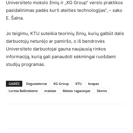
Universiteto mokslo žinių ir „KG Group“ verslo praktikos
pasidalinimas padės kurti ateities technologijas“, – sako
E. Šalna.
Jo teigimu, KTU suteikia teorinių žinių, kurių galbūt dalis
darbuotojų neturėjo ar pamiršo, o iš bendrovės
Universiteto darbuotojai gauna naujausią rinkos
informaciją, kurią gali panaudoti sėkmingai ruošdami
studijų programas.
GAIRĖS
Degustatoriai
KG Group
KTU
kvapas
Loreta Bašinskiene
maistas
Maisto ragautojas
Skonis