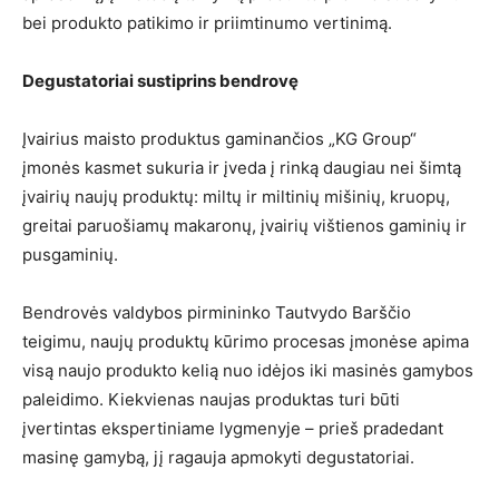
bei produkto patikimo ir priimtinumo vertinimą.
Degustatoriai sustiprins bendrovę
Įvairius maisto produktus gaminančios „KG Group“
įmonės kasmet sukuria ir įveda į rinką daugiau nei šimtą
įvairių naujų produktų: miltų ir miltinių mišinių, kruopų,
greitai paruošiamų makaronų, įvairių vištienos gaminių ir
pusgaminių.
Bendrovės valdybos pirmininko Tautvydo Barščio
teigimu, naujų produktų kūrimo procesas įmonėse apima
visą naujo produkto kelią nuo idėjos iki masinės gamybos
paleidimo. Kiekvienas naujas produktas turi būti
įvertintas ekspertiniame lygmenyje – prieš pradedant
masinę gamybą, jį ragauja apmokyti degustatoriai.