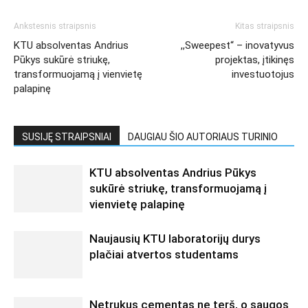
Ankstesnis straipsnis
Kitas straipsnis
KTU absolventas Andrius
,,Sweepest“ – inovatyvus
Pūkys sukūrė striukę,
projektas, įtikinęs
transformuojamą į vienvietę
investuotojus
palapinę
SUSIJĘ STRAIPSNIAI
DAUGIAU ŠIO AUTORIAUS TURINIO
KTU absolventas Andrius Pūkys
sukūrė striukę, transformuojamą į
vienvietę palapinę
Naujausių KTU laboratorijų durys
plačiai atvertos studentams
Netrukus cementas ne terš, o saugos