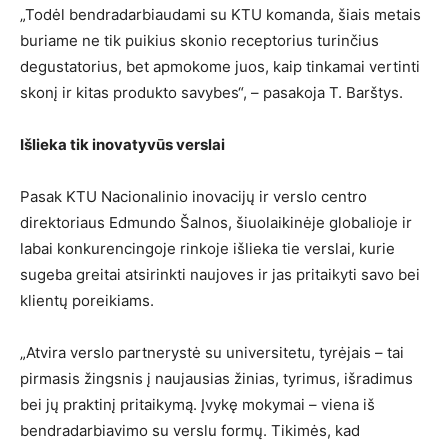
„Todėl bendradarbiaudami su KTU komanda, šiais metais
buriame ne tik puikius skonio receptorius turinčius
degustatorius, bet apmokome juos, kaip tinkamai vertinti
skonį ir kitas produkto savybes“, – pasakoja T. Barštys.
Išlieka tik inovatyvūs verslai
Pasak KTU Nacionalinio inovacijų ir verslo centro
direktoriaus Edmundo Šalnos, šiuolaikinėje globalioje ir
labai konkurencingoje rinkoje išlieka tie verslai, kurie
sugeba greitai atsirinkti naujoves ir jas pritaikyti savo bei
klientų poreikiams.
„Atvira verslo partnerystė su universitetu, tyrėjais – tai
pirmasis žingsnis į naujausias žinias, tyrimus, išradimus
bei jų praktinį pritaikymą. Įvykę mokymai – viena iš
bendradarbiavimo su verslu formų. Tikimės, kad