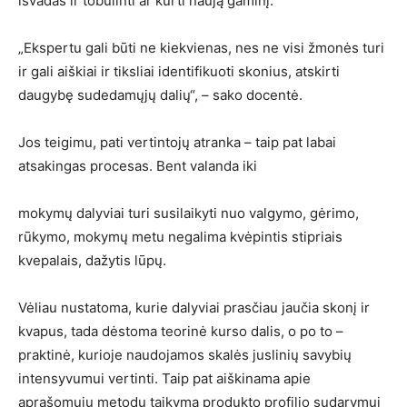
išvadas ir tobulinti ar kurti naują gaminį.
„Ekspertu gali būti ne kiekvienas, nes ne visi žmonės turi
ir gali aiškiai ir tiksliai identifikuoti skonius, atskirti
daugybę sudedamųjų dalių“, – sako docentė.
Jos teigimu, pati vertintojų atranka – taip pat labai
atsakingas procesas. Bent valanda iki
mokymų dalyviai turi susilaikyti nuo valgymo, gėrimo,
rūkymo, mokymų metu negalima kvėpintis stipriais
kvepalais, dažytis lūpų.
Vėliau nustatoma, kurie dalyviai prasčiau jaučia skonį ir
kvapus, tada dėstoma teorinė kurso dalis, o po to –
praktinė, kurioje naudojamos skalės juslinių savybių
intensyvumui vertinti. Taip pat aiškinama apie
aprašomųjų metodų taikymą produkto profilio sudarymui