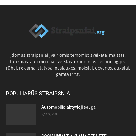
Įdomūs straipsniai įvairiomis temomis: sveikata, maistas,
turizmas, automobiliai, verslas, draudimas, technologijos,
rūbai, reklama, statyba, paslaugos, mokslai, dovanos, augalai,
gamta ir t.t.
POPULIARŪS STRAIPSNIAI
Automobilio aktyvioji sauga
Rgp 9, 2012