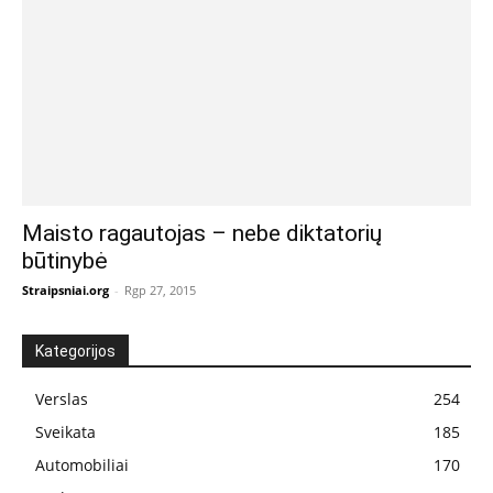
Maisto ragautojas – nebe diktatorių
būtinybė
Straipsniai.org
-
Rgp 27, 2015
Kategorijos
Verslas
254
Sveikata
185
Automobiliai
170