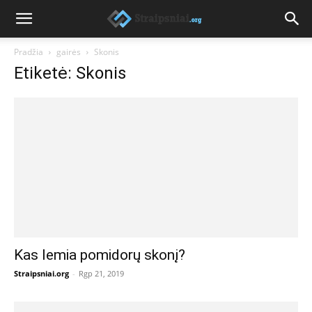
Pradžia
gairės
Skonis
Etiketė: Skonis
Kas lemia pomidorų skonį?
Straipsniai.org
-
Rgp 21, 2019