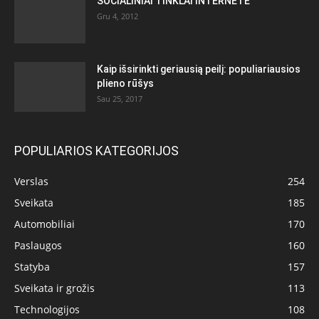
SOCIALINIAI TINKLAI INTERNETE
Gru 4, 2012
Kaip išsirinkti geriausią peilį: populiariausios
plieno rūšys
Sau 25, 2017
POPULIARIOS KATEGORIJOS
Verslas
254
Sveikata
185
Automobiliai
170
Paslaugos
160
Statyba
157
Sveikata ir grožis
113
Technologijos
108