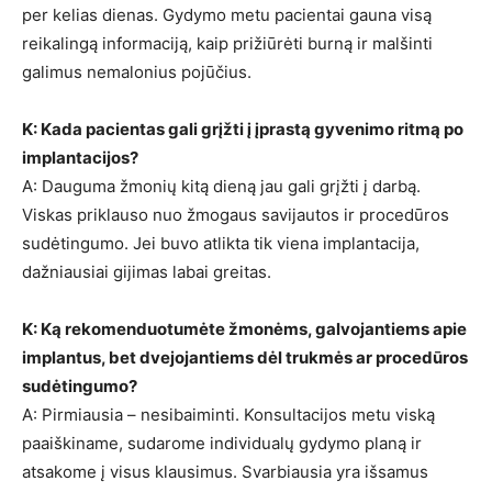
per kelias dienas. Gydymo metu pacientai gauna visą
reikalingą informaciją, kaip prižiūrėti burną ir malšinti
galimus nemalonius pojūčius.
K: Kada pacientas gali grįžti į įprastą gyvenimo ritmą po
implantacijos?
A: Dauguma žmonių kitą dieną jau gali grįžti į darbą.
Viskas priklauso nuo žmogaus savijautos ir procedūros
sudėtingumo. Jei buvo atlikta tik viena implantacija,
dažniausiai gijimas labai greitas.
K: Ką rekomenduotumėte žmonėms, galvojantiems apie
implantus, bet dvejojantiems dėl trukmės ar procedūros
sudėtingumo?
A: Pirmiausia – nesibaiminti. Konsultacijos metu viską
paaiškiname, sudarome individualų gydymo planą ir
atsakome į visus klausimus. Svarbiausia yra išsamus