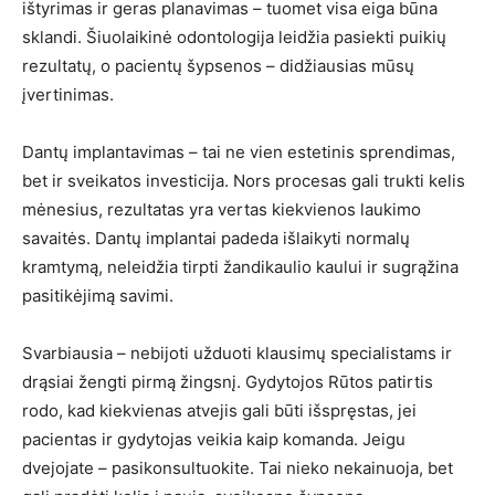
ištyrimas ir geras planavimas – tuomet visa eiga būna
sklandi. Šiuolaikinė odontologija leidžia pasiekti puikių
rezultatų, o pacientų šypsenos – didžiausias mūsų
įvertinimas.
Dantų implantavimas – tai ne vien estetinis sprendimas,
bet ir sveikatos investicija. Nors procesas gali trukti kelis
mėnesius, rezultatas yra vertas kiekvienos laukimo
savaitės. Dantų implantai padeda išlaikyti normalų
kramtymą, neleidžia tirpti žandikaulio kaului ir sugrąžina
pasitikėjimą savimi.
Svarbiausia – nebijoti užduoti klausimų specialistams ir
drąsiai žengti pirmą žingsnį. Gydytojos Rūtos patirtis
rodo, kad kiekvienas atvejis gali būti išspręstas, jei
pacientas ir gydytojas veikia kaip komanda. Jeigu
dvejojate – pasikonsultuokite. Tai nieko nekainuoja, bet