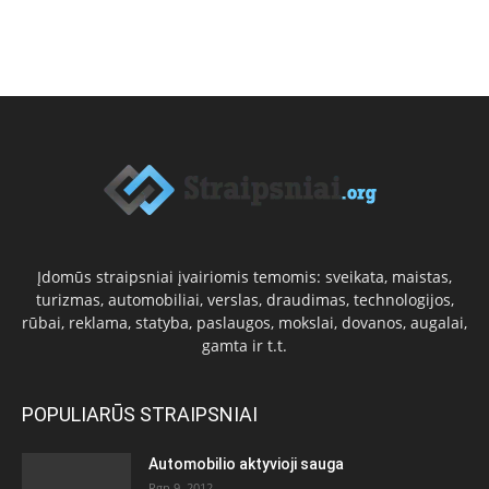
Įdomūs straipsniai įvairiomis temomis: sveikata, maistas,
turizmas, automobiliai, verslas, draudimas, technologijos,
rūbai, reklama, statyba, paslaugos, mokslai, dovanos, augalai,
gamta ir t.t.
POPULIARŪS STRAIPSNIAI
Automobilio aktyvioji sauga
Rgp 9, 2012