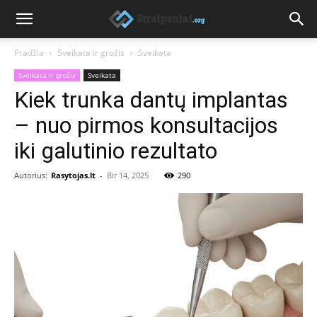
Pradžia
Sveikata ir grožis
Sveikata
Sveikata ir grožis
Sveikata
Kiek trunka dantų implantas
– nuo pirmos konsultacijos
iki galutinio rezultato
Autorius:
Rasytojas.lt
-
Bir 14, 2025
290