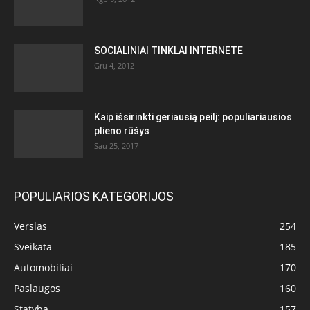
SOCIALINIAI TINKLAI INTERNETE
Gru 4, 2012
Kaip išsirinkti geriausią peilį: populiariausios
plieno rūšys
Sau 25, 2017
POPULIARIOS KATEGORIJOS
Verslas
254
Sveikata
185
Automobiliai
170
Paslaugos
160
Statyba
157