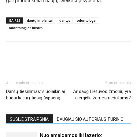
gali pradėti kelią į naują, sveikesnę šypseną.
GAIRĖS
dantų implantai
dantys
odontologai
odontologijos klinika
Ankstesnis straipsnis
Kitas straipsnis
Dantų tiesinimas: šiuolaikiniai
Ar daug Lietuvos žmonių yra
būdai keliui į tiesią šypseną
alergiški žemės riešutams?
SUSIJĘ STRAIPSNIAI
DAUGIAU ŠIO AUTORIAUS TURINIO
Nuo amalgamos iki lazerio: