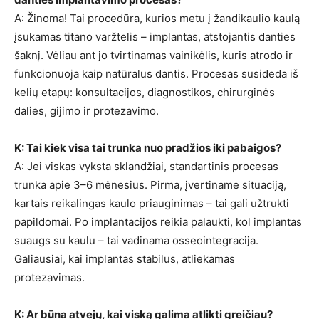
A: Žinoma! Tai procedūra, kurios metu į žandikaulio kaulą
įsukamas titano varžtelis – implantas, atstojantis danties
šaknį. Vėliau ant jo tvirtinamas vainikėlis, kuris atrodo ir
funkcionuoja kaip natūralus dantis. Procesas susideda iš
kelių etapų: konsultacijos, diagnostikos, chirurginės
dalies, gijimo ir protezavimo.
K: Tai kiek visa tai trunka nuo pradžios iki pabaigos?
A: Jei viskas vyksta sklandžiai, standartinis procesas
trunka apie 3–6 mėnesius. Pirma, įvertiname situaciją,
kartais reikalingas kaulo priauginimas – tai gali užtrukti
papildomai. Po implantacijos reikia palaukti, kol implantas
suaugs su kaulu – tai vadinama osseointegracija.
Galiausiai, kai implantas stabilus, atliekamas
protezavimas.
K: Ar būna atvejų, kai viską galima atlikti greičiau?