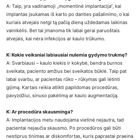
A: Taip, yra vadinamoji „momentinė implantacija“, kai
implantas įsukamas iš karto po danties pašalinimo, o kai
kuriais atvejais netgi tą pačią dieną uždedamas laikinas
vainikėlis. Bet tai įmanoma tik labai gerai paruoštais
atvejais, kai nėra infekcijos ar kaulo trūkumo.
K: Kokie veiksniai labiausiai nulemia gydymo trukmę?
A: Svarbiausi – kaulo kiekis ir kokybė, bendra burnos
sveikata, paciento amžius bei sveikatos būklė. Taip pat
labai svarbu, ar pacientas rūko – rūkymas gali lėtinti
gijimą. Kartais reikia atlikti papildomas procedūras,
pavyzdžiui, sinuso pakėlimą ar kaulo augmentaciją.
K: Ar procedūra skausminga?
A: Implantacijos metu naudojama vietinė nejautra, tad
pacientai nejaučia skausmo. Po procedūros gali būti
nestiprus tinimas ar diskomfortas, kuris paprastai praeina