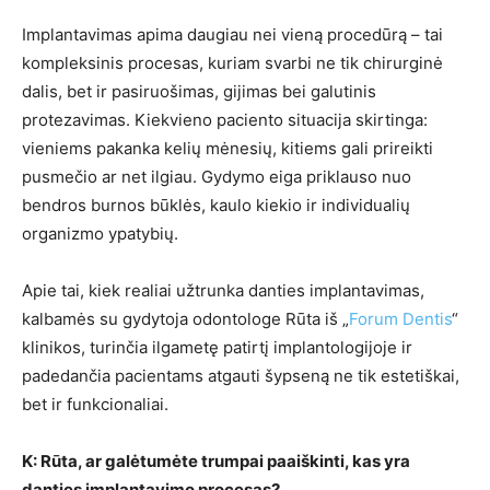
Implantavimas apima daugiau nei vieną procedūrą – tai
kompleksinis procesas, kuriam svarbi ne tik chirurginė
dalis, bet ir pasiruošimas, gijimas bei galutinis
protezavimas. Kiekvieno paciento situacija skirtinga:
vieniems pakanka kelių mėnesių, kitiems gali prireikti
pusmečio ar net ilgiau. Gydymo eiga priklauso nuo
bendros burnos būklės, kaulo kiekio ir individualių
organizmo ypatybių.
Apie tai, kiek realiai užtrunka danties implantavimas,
kalbamės su gydytoja odontologe Rūta iš „
Forum Dentis
“
klinikos, turinčia ilgametę patirtį implantologijoje ir
padedančia pacientams atgauti šypseną ne tik estetiškai,
bet ir funkcionaliai.
K: Rūta, ar galėtumėte trumpai paaiškinti, kas yra
danties implantavimo procesas?