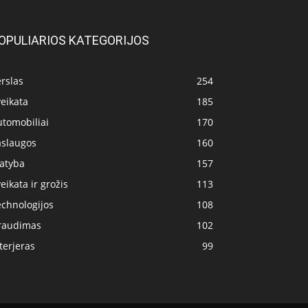
OPULIARIOS KATEGORIJOS
rslas
254
eikata
185
utomobiliai
170
aslaugos
160
tatyba
157
eikata ir grožis
113
echnologijos
108
raudimas
102
terjeras
99