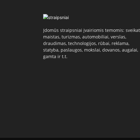
Įdomūs straipsniai įvairiomis temomis: sveikat
maistas, turizmas, automobiliai, verslas,
draudimas, technologijos, rūbai, reklama,
statyba, paslaugos, mokslai, dovanos, augalai,
gamta ir t.t.