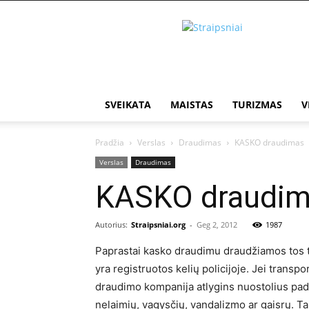
Įdomūs
straipsniai
SVEIKATA
MAISTAS
TURIZMAS
V
Pradžia
Verslas
Draudimas
KASKO draudimas
Verslas
Draudimas
KASKO draudi
Autorius:
Straipsniai.org
-
Geg 2, 2012
1987
Paprastai kasko draudimu draudžiamos tos t
yra registruotos kelių policijoje. Jei trans
draudimo kompanija atlygins nuostolius pada
nelaimių, vagysčių, vandalizmo ar gaisrų. Ta