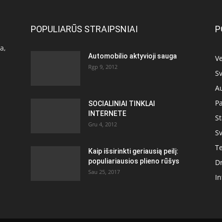
POPULIARŪS STRAIPSNIAI
P
a,
Automobilio aktyvioji sauga
Ve
Rgp 9, 2012
Sv
A
P
SOCIALINIAI TINKLAI
INTERNETE
S
Gru 4, 2012
Sv
T
Kaip išsirinkti geriausią peilį:
populiariausios plieno rūšys
D
Sau 25, 2017
In