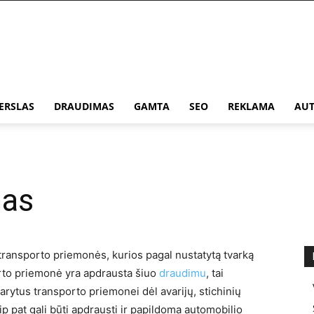
ERSLAS
DRAUDIMAS
GAMTA
SEO
REKLAMA
AUT
mas
ransporto priemonės, kurios pagal nustatytą tvarką
porto priemonė yra apdrausta šiuo
draudimu
, tai
rytus transporto priemonei dėl avarijų, stichinių
ip pat gali būti apdrausti ir papildoma automobilio