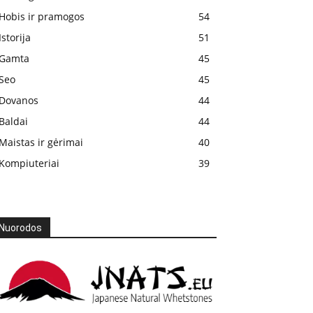
Hobis ir pramogos
54
Istorija
51
Gamta
45
Seo
45
Dovanos
44
Baldai
44
Maistas ir gėrimai
40
Kompiuteriai
39
Nuorodos