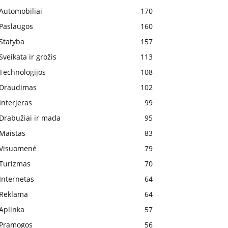
Automobiliai
170
Paslaugos
160
Statyba
157
Sveikata ir grožis
113
Technologijos
108
Draudimas
102
Interjeras
99
Drabužiai ir mada
95
Maistas
83
Visuomenė
79
Turizmas
70
Internetas
64
Reklama
64
Aplinka
57
Pramogos
56