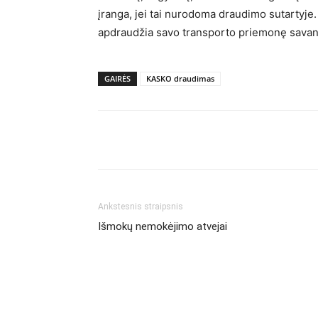
įranga, jei tai nurodoma draudimo sutartyje
apdraudžia savo transporto priemonę savan
GAIRĖS
KASKO draudimas
Ankstesnis straipsnis
Išmokų nemokėjimo atvejai