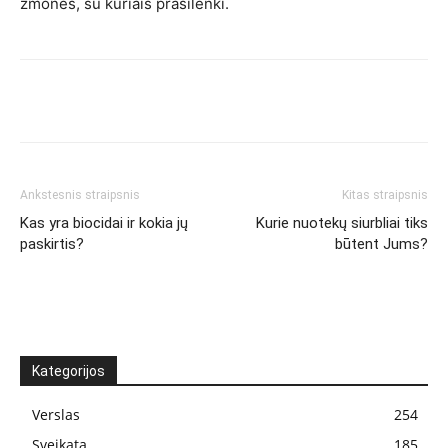
žmonės, su kuriais prasilenki.
Ankstesnis straipsnis
Kitas straipsnis
Kas yra biocidai ir kokia jų
Kurie nuotekų siurbliai tiks
paskirtis?
būtent Jums?
Kategorijos
Verslas
254
Sveikata
185