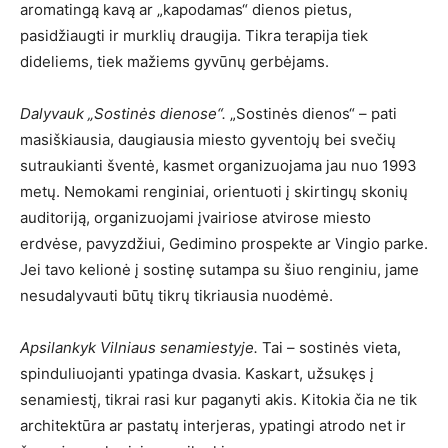
aromatingą kavą ar „kapodamas“ dienos pietus,
pasidžiaugti ir murklių draugija. Tikra terapija tiek
dideliems, tiek mažiems gyvūnų gerbėjams.
Dalyvauk „Sostinės dienose“.
„Sostinės dienos“ – pati
masiškiausia, daugiausia miesto gyventojų bei svečių
sutraukianti šventė, kasmet organizuojama jau nuo 1993
metų. Nemokami renginiai, orientuoti į skirtingų skonių
auditoriją, organizuojami įvairiose atvirose miesto
erdvėse, pavyzdžiui, Gedimino prospekte ar Vingio parke.
Jei tavo kelionė į sostinę sutampa su šiuo renginiu, jame
nesudalyvauti būtų tikrų tikriausia nuodėmė.
Apsilankyk Vilniaus senamiestyje.
Tai – sostinės vieta,
spinduliuojanti ypatinga dvasia. Kaskart, užsukęs į
senamiestį, tikrai rasi kur paganyti akis. Kitokia čia ne tik
architektūra ar pastatų interjeras, ypatingi atrodo net ir