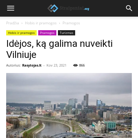
Pradžia
Hobis ir pramogos
Pramogos
Hobis ir pramogos
Pramogos
Turizmas
Idėjos, ką galima nuveikti
Vilniuje
Autorius:
Rasytojas.lt
-
Kov 23, 2021
866