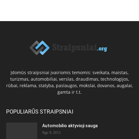
Įdomūs straipsniai įvairiomis temomis: sveikata, maistas,
turizmas, automobiliai, verslas, draudimas, technologijos,
rūbai, reklama, statyba, paslaugos, mokslai, dovanos, augalai,
gamta ir t.t.
POPULIARŪS STRAIPSNIAI
Automobilio aktyvioji sauga
Rgp 9, 2012