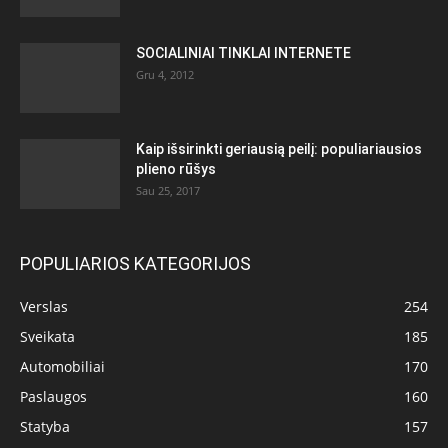
SOCIALINIAI TINKLAI INTERNETE
Gru 4, 2012
Kaip išsirinkti geriausią peilį: populiariausios
plieno rūšys
Sau 25, 2017
POPULIARIOS KATEGORIJOS
Verslas
254
Sveikata
185
Automobiliai
170
Paslaugos
160
Statyba
157