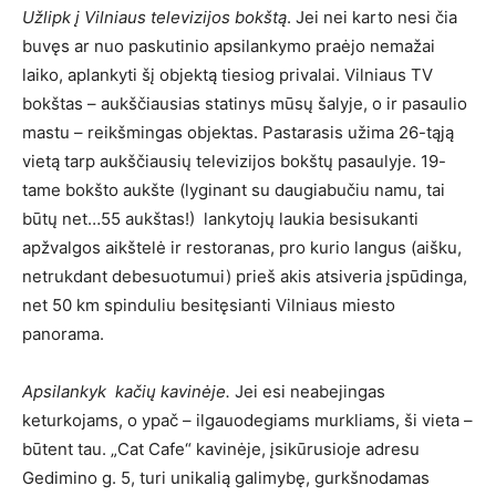
Užlipk į Vilniaus televizijos bokštą
. Jei nei karto nesi čia
buvęs ar nuo paskutinio apsilankymo praėjo nemažai
laiko, aplankyti šį objektą tiesiog privalai. Vilniaus TV
bokštas – aukščiausias statinys mūsų šalyje, o ir pasaulio
mastu – reikšmingas objektas. Pastarasis užima 26-tąją
vietą tarp aukščiausių televizijos bokštų pasaulyje. 19-
tame bokšto aukšte (lyginant su daugiabučiu namu, tai
būtų net…55 aukštas!) lankytojų laukia besisukanti
apžvalgos aikštelė ir restoranas, pro kurio langus (aišku,
netrukdant debesuotumui) prieš akis atsiveria įspūdinga,
net 50 km spinduliu besitęsianti Vilniaus miesto
panorama.
Apsilankyk kačių kavinėje.
Jei esi neabejingas
keturkojams, o ypač – ilgauodegiams murkliams, ši vieta –
būtent tau. „Cat Cafe“ kavinėje, įsikūrusioje adresu
Gedimino g. 5, turi unikalią galimybę, gurkšnodamas