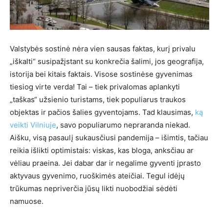
Valstybės sostinė nėra vien sausas faktas, kurį privalu
„iškalti“ susipažįstant su konkrečia šalimi, jos geografija,
istorija bei kitais faktais. Visose sostinėse gyvenimas
tiesiog virte verda! Tai – tiek privalomas aplankyti
„taškas“ užsienio turistams, tiek populiarus traukos
objektas ir pačios šalies gyventojams. Tad klausimas,
ką
veikti Vilniuje
, savo populiarumo nepraranda niekad.
Aišku, visą pasaulį sukausčiusi pandemija – išimtis, tačiau
reikia išlikti optimistais: viskas, kas bloga, anksčiau ar
vėliau praeina. Jei dabar dar ir negalime gyventi įprasto
aktyvaus gyvenimo, ruoškimės ateičiai. Tegul idėjų
trūkumas nepriverčia jūsų likti nuobodžiai sėdėti
namuose.