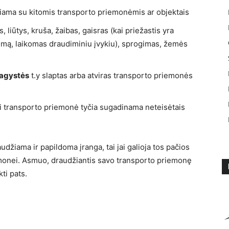
riama su kitomis transporto priemonėmis ar objektais
, liūtys, kruša, žaibas, gaisras (kai priežastis yra
imą, laikomas draudiminiu įvykiu), sprogimas, žemės
vagystės
t.y slaptas arba atviras transporto priemonės
ai transporto priemonė tyčia sugadinama neteisėtais
žiama ir papildoma įranga, tai jai galioja tos pačios
iemonei. Asmuo, draudžiantis savo transporto priemonę
ti pats.