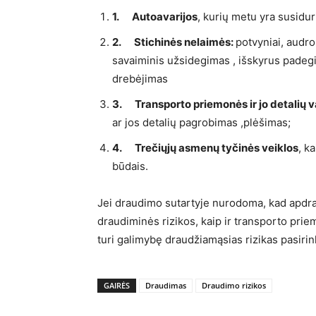
1.
Autoavarijos
, kurių metu yra susidu
2.
Stichinės nelaimės:
potvyniai, audros
savaiminis užsidegimas , išskyrus padeg
drebėjimas
3.
Transporto priemonės ir jo detalių 
ar jos detalių pagrobimas ,plėšimas;
4.
Trečiųjų asmenų tyčinės veiklos
, k
būdais.
Jei draudimo sutartyje nurodoma, kad apdraud
draudiminės rizikos, kaip ir transporto pr
turi galimybę draudžiamąsias rizikas pasirink
GAIRĖS
Draudimas
Draudimo rizikos