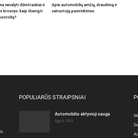
a nevalyti dūmtraukiai ir
Apie automobilių amžių, draudimą ir
s krosnys: kaip išvengti
vairuotojų pasirinkimus
uostolių?
POPULIARŪS STRAIPSNIAI
P
Automobilio aktyvioji sauga
Ve
Rgp 9, 2012
Sv
a,
A