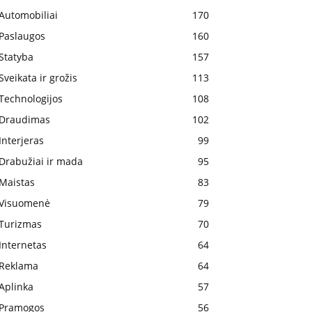
Automobiliai
170
Paslaugos
160
Statyba
157
Sveikata ir grožis
113
Technologijos
108
Draudimas
102
Interjeras
99
Drabužiai ir mada
95
Maistas
83
Visuomenė
79
Turizmas
70
Internetas
64
Reklama
64
Aplinka
57
Pramogos
56