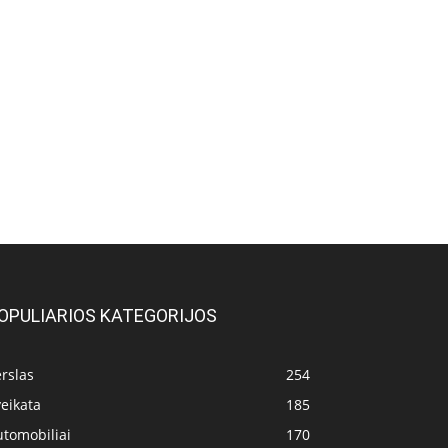
OPULIARIOS KATEGORIJOS
rslas
254
eikata
185
utomobiliai
170