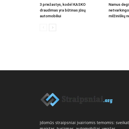
3 priežastys, kodėl KASKO
Namus degin
draudimas yra būtinas jūsų
netvarkingo
automobiliui
milžiniškų n
Įdomūs straipsniai įvairiomis temomis: sveikat
maistas, turizmas, automobiliai, verslas,