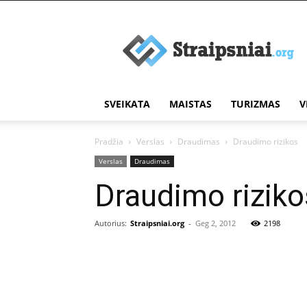
Įdomūs
straipsniai
SVEIKATA
MAISTAS
TURIZMAS
V
Pradžia
Verslas
Draudimas
Draudimo rizikos
Verslas
Draudimas
Draudimo riziko
Autorius:
Straipsniai.org
-
Geg 2, 2012
2198