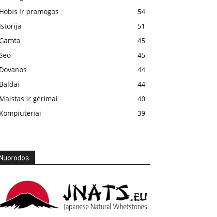
Hobis ir pramogos
54
Istorija
51
Gamta
45
Seo
45
Dovanos
44
Baldai
44
Maistas ir gėrimai
40
Kompiuteriai
39
Nuorodos