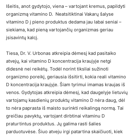
Išeitis, anot gydytojo, viena – vartojant kremus, papildyti
organizmą vitamino D. Neatsitiktinai Vakarų šalyse
vitamino D į pieno produktus dedama jau labai seniai –
siekiama, kad pieną vartojančių organizmas geriau
įsisavintų kalcį.
Tiesa, Dr. V. Urbonas atkreipia dėmesį kad pasitaiko
atvejų, kai vitamino D koncentracija kraujyje netgi
didesnė nei reikėtų. Todėl norint tiksliai sužinoti
organizmo poreikį, geriausia išsitirti, kokia reali vitamino
D koncentracija kraujyje. Šiam tyrimui imamas kraujas iš
venos. Gydytojas atkreipia dėmesį, kad daugelyje lietuvių
vartojamų kasdienių produktų vitamino D nėra daug, dėl
to nėra paprasta iš maisto surinkti reikalingą normą. Tai
greičiau pavyktų, vartojant dirbtinai vitaminu D
praturtintus produktus. Jų galima rasti šalies
parduotuvėse. Šiuo atveju irgi patartina skaičiuoti, kiek