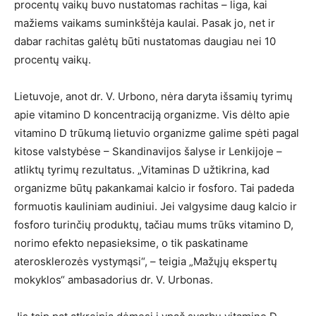
procentų vaikų buvo nustatomas rachitas – liga, kai
mažiems vaikams suminkštėja kaulai. Pasak jo, net ir
dabar rachitas galėtų būti nustatomas daugiau nei 10
procentų vaikų.
Lietuvoje, anot dr. V. Urbono, nėra daryta išsamių tyrimų
apie vitamino D koncentraciją organizme. Vis dėlto apie
vitamino D trūkumą lietuvio organizme galime spėti pagal
kitose valstybėse – Skandinavijos šalyse ir Lenkijoje –
atliktų tyrimų rezultatus. „Vitaminas D užtikrina, kad
organizme būtų pakankamai kalcio ir fosforo. Tai padeda
formuotis kauliniam audiniui. Jei valgysime daug kalcio ir
fosforo turinčių produktų, tačiau mums trūks vitamino D,
norimo efekto nepasieksime, o tik paskatiname
aterosklerozės vystymąsi“, – teigia „Mažųjų ekspertų
mokyklos“ ambasadorius dr. V. Urbonas.