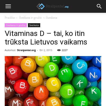
Pradžia
Sveikata ir grožis
Sveikata
Sveikata ir grožis
Sveikata
Vitaminas D – tai, ko itin
trūksta Lietuvos vaikams
Autorius:
Straipsniai.org
-
Bir 2, 2015
2227