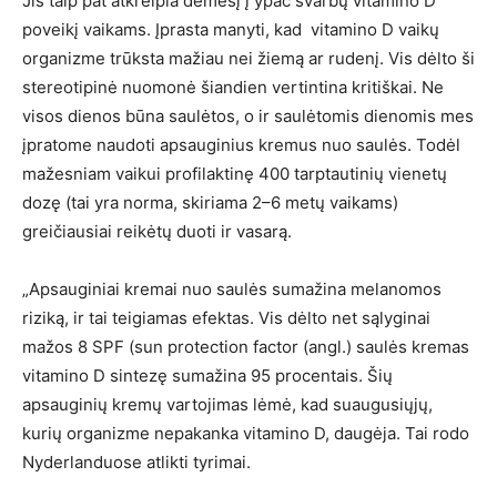
Jis taip pat atkreipia dėmesį į ypač svarbų vitamino D
poveikį vaikams. Įprasta manyti, kad vitamino D vaikų
organizme trūksta mažiau nei žiemą ar rudenį. Vis dėlto ši
stereotipinė nuomonė šiandien vertintina kritiškai. Ne
visos dienos būna saulėtos, o ir saulėtomis dienomis mes
įpratome naudoti apsauginius kremus nuo saulės. Todėl
mažesniam vaikui profilaktinę 400 tarptautinių vienetų
dozę (tai yra norma, skiriama 2–6 metų vaikams)
greičiausiai reikėtų duoti ir vasarą.
„Apsauginiai kremai nuo saulės sumažina melanomos
riziką, ir tai teigiamas efektas. Vis dėlto net sąlyginai
mažos 8 SPF (sun protection factor (angl.) saulės kremas
vitamino D sintezę sumažina 95 procentais. Šių
apsauginių kremų vartojimas lėmė, kad suaugusiųjų,
kurių organizme nepakanka vitamino D, daugėja. Tai rodo
Nyderlanduose atlikti tyrimai.