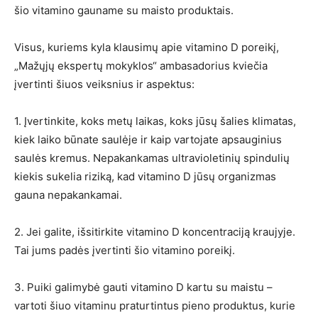
šio vitamino gauname su maisto produktais.
Visus, kuriems kyla klausimų apie vitamino D poreikį,
„Mažųjų ekspertų mokyklos“ ambasadorius kviečia
įvertinti šiuos veiksnius ir aspektus:
1. Įvertinkite, koks metų laikas, koks jūsų šalies klimatas,
kiek laiko būnate saulėje ir kaip vartojate apsauginius
saulės kremus. Nepakankamas ultravioletinių spindulių
kiekis sukelia riziką, kad vitamino D jūsų organizmas
gauna nepakankamai.
2. Jei galite, išsitirkite vitamino D koncentraciją kraujyje.
Tai jums padės įvertinti šio vitamino poreikį.
3. Puiki galimybė gauti vitamino D kartu su maistu –
vartoti šiuo vitaminu praturtintus pieno produktus, kurie