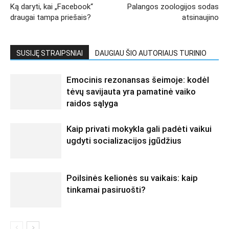
Ką daryti, kai „Facebook“
Palangos zoologijos sodas
draugai tampa priešais?
atsinaujino
SUSIJĘ STRAIPSNIAI
DAUGIAU ŠIO AUTORIAUS TURINIO
Emocinis rezonansas šeimoje: kodėl
tėvų savijauta yra pamatinė vaiko
raidos sąlyga
Kaip privati mokykla gali padėti vaikui
ugdyti socializacijos įgūdžius
Poilsinės kelionės su vaikais: kaip
tinkamai pasiruošti?