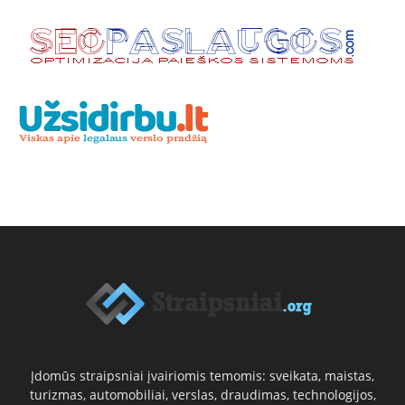
Įdomūs straipsniai įvairiomis temomis: sveikata, maistas,
turizmas, automobiliai, verslas, draudimas, technologijos,