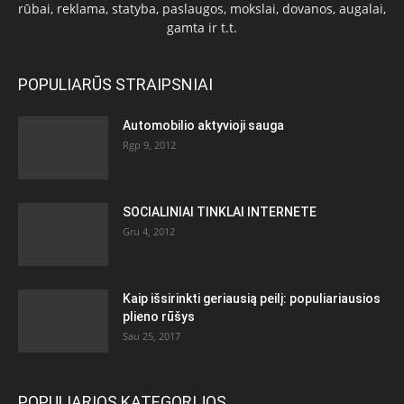
rūbai, reklama, statyba, paslaugos, mokslai, dovanos, augalai,
gamta ir t.t.
POPULIARŪS STRAIPSNIAI
Automobilio aktyvioji sauga
Rgp 9, 2012
SOCIALINIAI TINKLAI INTERNETE
Gru 4, 2012
Kaip išsirinkti geriausią peilį: populiariausios
plieno rūšys
Sau 25, 2017
POPULIARIOS KATEGORIJOS