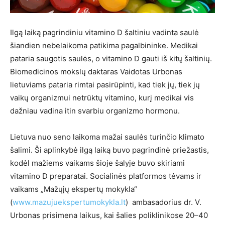
Ilgą laiką pagrindiniu vitamino D šaltiniu vadinta saulė
šiandien nebelaikoma patikima pagalbininke. Medikai
pataria saugotis saulės, o vitamino D gauti iš kitų šaltinių.
Biomedicinos mokslų daktaras Vaidotas Urbonas
lietuviams pataria rimtai pasirūpinti, kad tiek jų, tiek jų
vaikų organizmui netrūktų vitamino, kurį medikai vis
dažniau vadina itin svarbiu organizmo hormonu.
Lietuva nuo seno laikoma mažai saulės turinčio klimato
šalimi. Ši aplinkybė ilgą laiką buvo pagrindinė priežastis,
kodėl mažiems vaikams šioje šalyje buvo skiriami
vitamino D preparatai. Socialinės platformos tėvams ir
vaikams „Mažųjų ekspertų mokykla“
(
www.mazujuekspertumokykla.lt
) ambasadorius dr. V.
Urbonas prisimena laikus, kai šalies poliklinikose 20–40