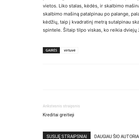
vietos. Liko stalas, kėdės, ir skalbimo mašin
skalbimo mašiną patalpinau po palange, palan
kėdžių, taip į kvadratinį metrą sutalpinau 
spintele. Šitaip tilpo viskas, ko reikia dviejų
GAIRĖS
virtuvė
Ankstesnis straipsnis
Kreditai greitieji
SUSIJĘ STRAIPSNIAI
DAUGIAU ŠIO AUTORIA