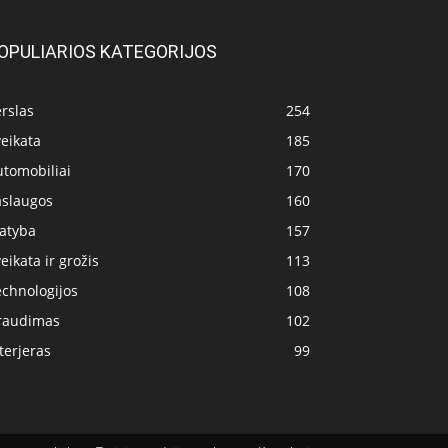
OPULIARIOS KATEGORIJOS
rslas
254
eikata
185
utomobiliai
170
aslaugos
160
tatyba
157
eikata ir grožis
113
echnologijos
108
raudimas
102
terjeras
99