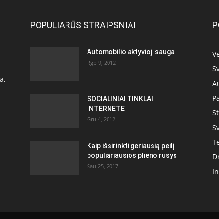
POPULIARŪS STRAIPSNIAI
P
Automobilio aktyvioji sauga
Ve
Rgp 9, 2012
Sv
a,
A
P
SOCIALINIAI TINKLAI
INTERNETE
S
Gru 4, 2012
Sv
T
Kaip išsirinkti geriausią peilį:
populiariausios plieno rūšys
D
Sau 25, 2017
In