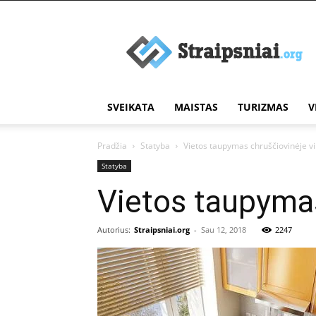
Įdomūs
straipsniai
SVEIKATA
MAISTAS
TURIZMAS
V
Pradžia
Statyba
Vietos taupymas chruščiovinėje vi
Statyba
Vietos taupymas
Autorius:
Straipsniai.org
-
Sau 12, 2018
2247