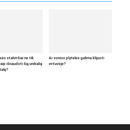
s stalviršiai ne tik
Ar vonios plyteles galima klijuoti
kaip išnaudoti šią unikalią
virtuvėje?
talę?