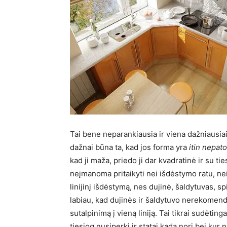
Tai bene neparankiausia ir viena dažniausiai
dažnai būna ta, kad jos forma yra
itin nepato
kad ji maža, priedo ji dar kvadratinė ir su 
neįmanoma pritaikyti nei išdėstymo ratu, nei
linijinį išdėstymą, nes dujinė, šaldytuvas, spi
labiau, kad dujinės ir šaldytuvo nerekomendu
sutalpinimą į vieną liniją. Tai tikrai sudėting
tiesiog nusiperki ir statai kada nori bei kur n