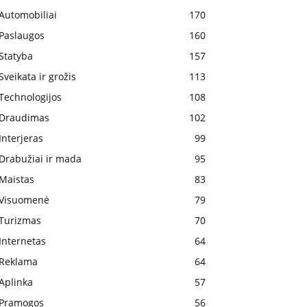
Automobiliai
170
Paslaugos
160
Statyba
157
Sveikata ir grožis
113
Technologijos
108
Draudimas
102
Interjeras
99
Drabužiai ir mada
95
Maistas
83
Visuomenė
79
Turizmas
70
Internetas
64
Reklama
64
Aplinka
57
Pramogos
56