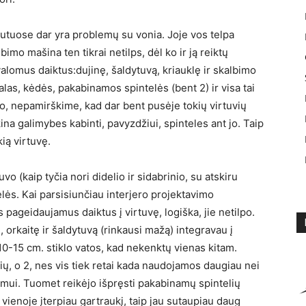
butuose dar yra problemų su vonia. Joje vos telpa
bimo mašina ten tikrai netilps, dėl ko ir ją reiktų
ivalomus daiktus:dujinę, šaldytuvą, kriauklę ir skalbimo
alas, kėdės, pakabinamos spintelės (bent 2) ir visa tai
 to, nepamirškime, kad dar bent pusėje tokių virtuvių
ina galimybes kabinti, pavyzdžiui, spinteles ant jo. Taip
kią virtuvę.
uvo (kaip tyčia nori didelio ir sidabrinio, su atskiru
telės. Kai parsisiunčiau interjero projektavimo
 pageidaujamus daiktus į virtuvę, logiška, jie netilpo.
, orkaitę ir šaldytuvą (rinkausi mažą) integravau į
 10-15 cm. stiklo vatos, kad nekenktų vienas kitam.
čių, o 2, nes vis tiek retai kada naudojamos daugiau nei
uošimui. Tuomet reikėjo išpręsti pakabinamų spintelių
ų vienoje įterpiau gartraukį, taip jau sutaupiau daug