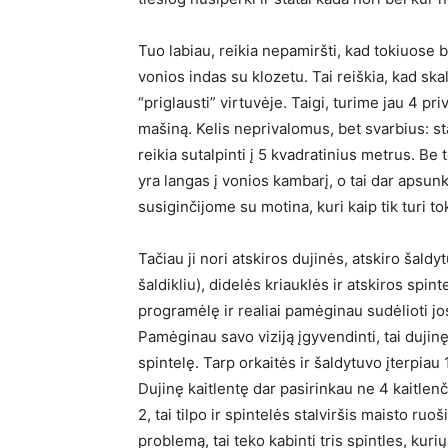
Tuo labiau, reikia nepamiršti, kad tokiuose 
vonios indas su klozetu. Tai reiškia, kad skal
“priglausti” virtuvėje. Taigi, turime jau 4 pr
mašiną. Kelis neprivalomus, bet svarbius: st
reikia sutalpinti į 5 kvadratinius metrus. Be
yra langas į vonios kambarį, o tai dar apsunk
susiginčijome su motina, kuri kaip tik turi to
Tačiau ji nori atskiros dujinės, atskiro šaldyt
šaldikliu), didelės kriauklės ir atskiros spin
programėlę ir realiai pamėginau sudėlioti jos
Pamėginau savo viziją įgyvendinti, tai dujinę
spintelę. Tarp orkaitės ir šaldytuvo įterpiau
Dujinę kaitlentę dar pasirinkau ne 4 kaitlen
2, tai tilpo ir spintelės stalviršis maisto r
problemą, tai teko kabinti tris spintles, kuri