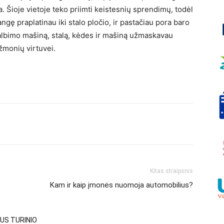
a. Šioje vietoje teko priimti keistesnių sprendimų, todėl
gę praplatinau iki stalo pločio, ir pastačiau pora baro
skalbimo mašiną, stalą, kėdes ir mašiną užmaskavau
 žmonių virtuvei.
Kitas straipsnis
Kam ir kaip įmonės nuomoja automobilius?
US TURINIO