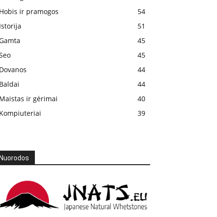
Hobis ir pramogos
54
Istorija
51
Gamta
45
Seo
45
Dovanos
44
Baldai
44
Maistas ir gėrimai
40
Kompiuteriai
39
Nuorodos