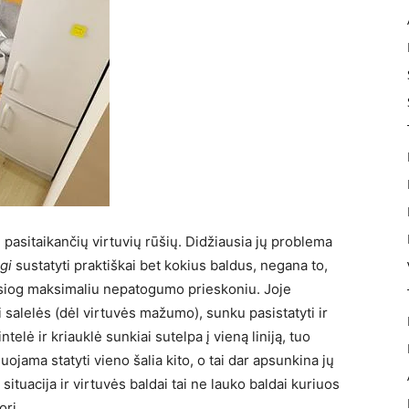
 pasitaikančių virtuvių rūšių. Didžiausia jų problema
gi
sustatyti praktiškai bet kokius baldus, negana to,
tiesiog maksimaliu nepatogumo prieskoniu. Joje
 salelės (dėl virtuvės mažumo), sunku pasistatyti ir
ntelė ir kriauklė sunkiai sutelpa į vieną liniją, tuo
ojama statyti vieno šalia kito, o tai dar apsunkina jų
a situacija ir virtuvės baldai tai ne lauko baldai kuriuos
ori.