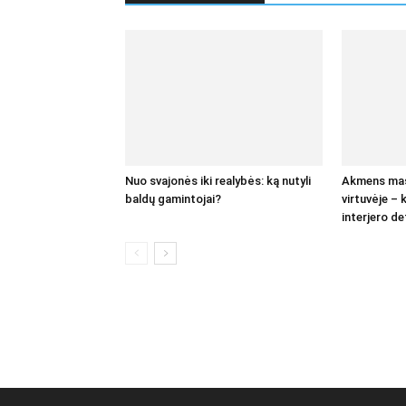
Nuo svajonės iki realybės: ką nutyli
Akmens masė
baldų gamintojai?
virtuvėje – 
interjero de