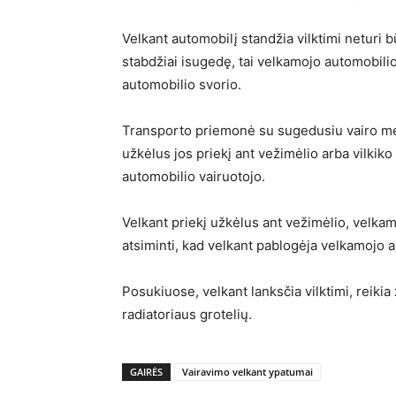
Velkant automobilį standžia vilktimi neturi 
stabdžiai isugedę, tai velkamojo automobilio
automobilio svorio.
Transporto priemonė su sugedusiu vairo mech
užkėlus jos priekį ant vežimėlio arba vilkik
automobilio vairuotojo.
Velkant priekį užkėlus ant vežimėlio, velkam
atsiminti, kad velkant pablogėja velkamojo
Posukiuose, velkant lanksčia vilktimi, reikia
radiatoriaus grotelių.
GAIRĖS
Vairavimo velkant ypatumai