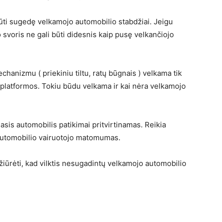
būti sugedę velkamojo automobilio stabdžiai. Jeigu
 svoris ne gali būti didesnis kaip pusę velkančiojo
anizmu ( priekiniu tiltu, ratų būgnais ) velkama tik
o platformos. Tokiu būdu velkama ir kai nėra velkamojo
asis automobilis patikimai pritvirtinamas. Reikia
 automobilio vairuotojo matomumas.
 žiūrėti, kad vilktis nesugadintų velkamojo automobilio