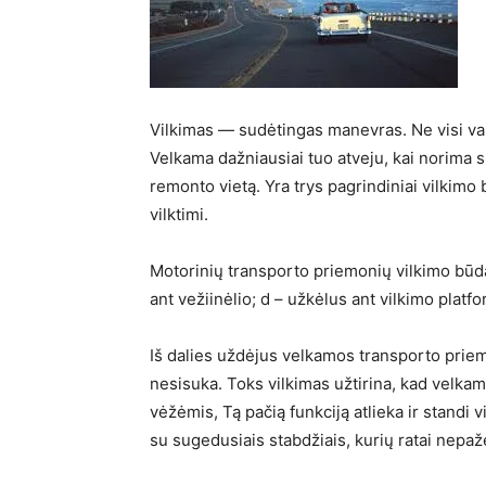
Vilkimas — sudėtingas manevras. Ne visi va
Velkama dažniausiai tuo atveju, kai norima 
remonto vietą. Yra trys pagrindiniai vilkimo b
vilktimi.
Motorinių transporto priemonių vilkimo būdai:
ant vežiinėlio; d – užkėlus ant vilkimo platf
Iš dalies uždėjus velkamos transporto priemo
nesisuka. Toks vilkimas užtirina, kad velkam
vėžėmis, Tą pačią funkciją atlieka ir standi 
su sugedusiais stabdžiais, kurių ratai nepažei