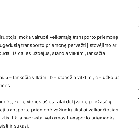
iruotojai moka vairuoti velkamąją transporto priemonę.
sugedusią transporto priemonę pervežti į stovėjimo ar
ūdai: iš dalies uždėjus, standia vilktimi, lanksčia
 a – lanksčia vilktimi; b – standžia vilktimi; c – užkėlus
ormos.
nės, kurių vienos ašies ratai dėl įvairių priežasčių
oji transporto priemonė važiuotų tiksliai velkančiosios
vilktis, tik ja paprastai velkamos transporto priemonės
sti ir sukasi.