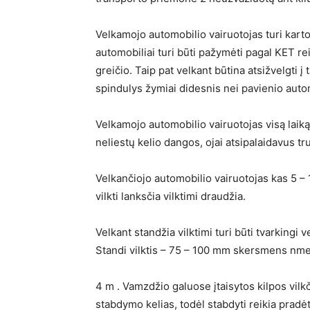
Velkamojo automobilio vairuotojas turi kart
automobiliai turi būti pažymėti pagal KET re
greičio. Taip pat velkant būtina atsižvelgti į
spindulys žymiai didesnis nei pavienio auto
Velkamojo automobilio vairuotojas visą laiką t
neliestų kelio dangos, ojai atsipalaidavus tru
Velkančiojo automobilio vairuotojas kas 5 – 10
vilkti lanksčia vilktimi draudžia.
Velkant standžia vilktimi turi būti tvarkingi
Standi vilktis – 75 – 100 mm skersmens nmetal
4 m . Vamzdžio galuose įtaisytos kilpos vilkč
stabdymo kelias, todėl stabdyti reikia pradė