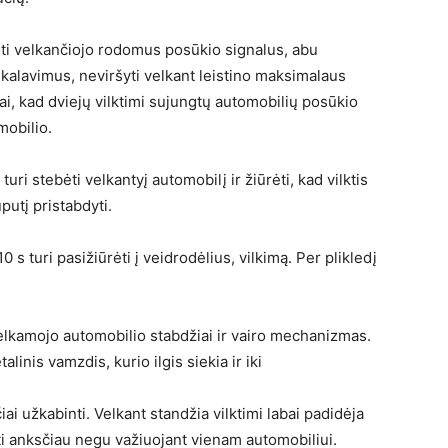
oti velkančiojo rodomus posūkio signalus, abu
ikalavimus, neviršyti velkant leistino maksimalaus
 tai, kad dviejų vilktimi sujungtų automobilių posūkio
mobilio.
uri stebėti velkantyį automobilį ir žiūrėti, kad vilktis
putį pristabdyti.
 s turi pasižiūrėti į veidrodėlius, vilkimą. Per plikledį
 velkamojo automobilio stabdžiai ir vairo mechanizmas.
inis vamzdis, kurio ilgis siekia ir iki
iai užkabinti. Velkant standžia vilktimi labai padidėja
ti anksčiau negu važiuojant vienam automobiliui.