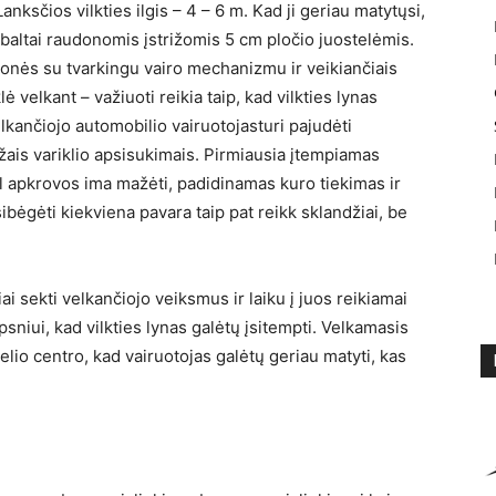
Lanksčios vilkties ilgis – 4 – 6 m. Kad ji geriau matytųsi,
 baltai raudonomis įstrižomis 5 cm pločio juostelėmis.
onės su tvarkingu vairo mechanizmu ir veikiančiais
ė velkant – važiuoti reikia taip, kad vilkties lynas
lkančiojo automobilio vairuotojasturi pajudėti
žais variklio apsisukimais. Pirmiausia įtempiamas
 dėl apkrovos ima mažėti, padidinamas kuro tiekimas ir
ibėgėti kiekviena pavara taip pat reikk sklandžiai, be
ai sekti velkančiojo veiksmus ir laiku į juos reikiamai
psniui, kad vilkties lynas galėtų įsitempti. Velkamasis
kelio centro, kad vairuotojas galėtų geriau matyti, kas