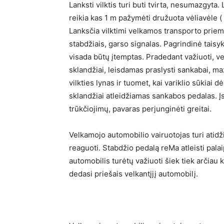
Lanksti vilktis turi buti tvirta, nesumazgyta. 
reikia kas 1 m pažymėti družuota vėliavėle (
Lanksčia vilktimi velkamos transporto priem
stabdžiais, garso signalas. Pagrindinė taisykl
visada būtų įtemptas. Pradedant važiuoti, ve
sklandžiai, leisdamas praslysti sankabai, ma
vilkties lynas ir tuomet, kai variklio sūkiai
sklandžiai atleidžiamas sankabos pedalas. Įs
trūkčiojimų, pavaras perjunginėti greitai.
Velkamojo automobilio vairuotojas turi atidži
reaguoti. Stabdžio pedalą reMa atleisti palai
automobilis turėtų važiuoti šiek tiek arčiau 
dedasi priešais velkantįjį automobilį.