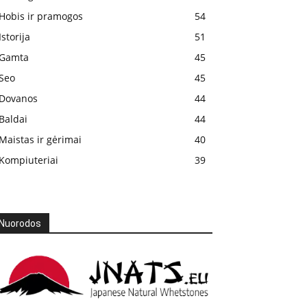
Hobis ir pramogos
54
Istorija
51
Gamta
45
Seo
45
Dovanos
44
Baldai
44
Maistas ir gėrimai
40
Kompiuteriai
39
Nuorodos