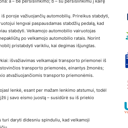
a: a – be persislinkimo; b – su persislinkimu į kairę
 iš poroje važiuojančių automobilių. Prireikus stabdyti,
airuotojui lengvai paspausdamas stabdžių pedalą, kad
syviau stabdyti. Velkamojo automobilio vairuotojas
r nepakliūtų po velkamojo automobilio ratais. Norint
obilį pristabdyti varikliu, kai degimas išjungtas.
ykiai: išvažiavimas velkamajai transporto priemonei iš
 stovinčios transporto priemonės, einantys žmonės;
iekio atvažiuojančiomis transporto priemonėmis.
ojasl lenkė, esant per mažam lenkimo atstumui, todėl
ti į savo eismo juostą – susidūrė su iš priekio
 turi daryti didesniu spinduliu, kad velkamoji
ūčių.