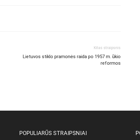
Kitas straipsnis
Lietuvos stiklo pramonės raida po 1957 m. ūkio
reformos
POPULIARŪS STRAIPSNIAI
P