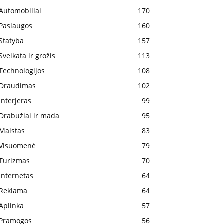
Automobiliai
170
Paslaugos
160
Statyba
157
Sveikata ir grožis
113
Technologijos
108
Draudimas
102
Interjeras
99
Drabužiai ir mada
95
Maistas
83
Visuomenė
79
Turizmas
70
Internetas
64
Reklama
64
Aplinka
57
Pramogos
56