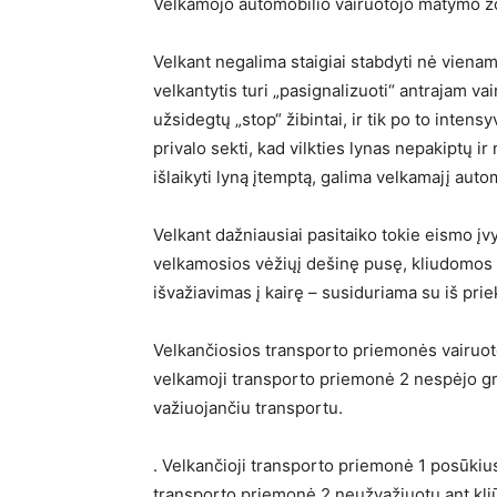
Velkamojo automobilio vairuotojo matymo zon
Velkant negalima staigiai stabdyti nė vienam
velkantytis turi „pasignalizuoti“ antrajam v
užsidegtų „stop“ žibintai, ir tik po to inten
privalo sekti, kad vilkties lynas nepakiptų i
išlaikyti lyną įtemptą, galima velkamajį autom
Velkant dažniausiai pasitaiko tokie eismo įv
velkamosios vėžiųį dešinę pusę, kliudomos
išvažiavimas į kairę – susiduriama su iš pr
Velkančiosios transporto priemonės vairuot
velkamoji transporto priemonė 2 nespėjo grįž
važiuojančiu transportu.
. Velkančioji transporto priemonė 1 posūkius
transporto priemonė 2 neužvažiuotų ant kli