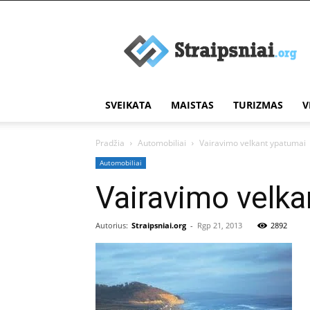
Įdomūs
straipsniai
SVEIKATA
MAISTAS
TURIZMAS
V
Pradžia
Automobiliai
Vairavimo velkant ypatumai
Automobiliai
Vairavimo velka
Autorius:
Straipsniai.org
-
Rgp 21, 2013
2892