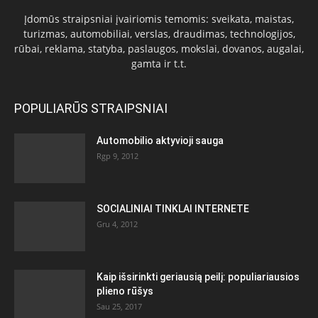
Įdomūs straipsniai įvairiomis temomis: sveikata, maistas,
turizmas, automobiliai, verslas, draudimas, technologijos,
rūbai, reklama, statyba, paslaugos, mokslai, dovanos, augalai,
gamta ir t.t.
POPULIARŪS STRAIPSNIAI
Automobilio aktyvioji sauga
Rgp 9, 2012
SOCIALINIAI TINKLAI INTERNETE
Gru 4, 2012
Kaip išsirinkti geriausią peilį: populiariausios
plieno rūšys
Sau 25, 2017