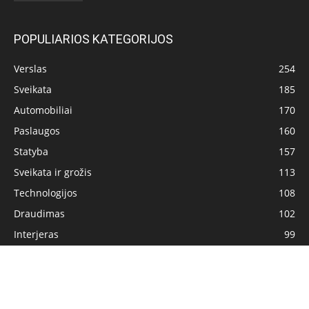
POPULIARIOS KATEGORIJOS
Verslas
254
Sveikata
185
Automobiliai
170
Paslaugos
160
Statyba
157
Sveikata ir grožis
113
Technologijos
108
Draudimas
102
Interjeras
99
Pagrindinis
Privatumo politika
Turinio naudojimo sąlygos
Kontaktai