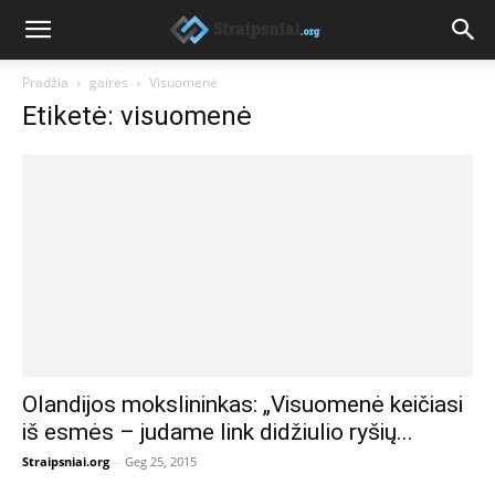
Pradžia
gairės
Visuomenė
Etiketė: visuomenė
Olandijos mokslininkas: „Visuomenė keičiasi
iš esmės – judame link didžiulio ryšių...
Straipsniai.org
-
Geg 25, 2015