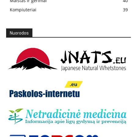
Maistas ir gėrimai
40
Kompiuteriai
39
Nuorodos