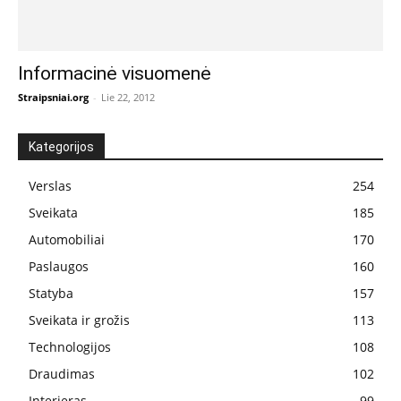
Informacinė visuomenė
Straipsniai.org
-
Lie 22, 2012
Kategorijos
Verslas
254
Sveikata
185
Automobiliai
170
Paslaugos
160
Statyba
157
Sveikata ir grožis
113
Technologijos
108
Draudimas
102
Interjeras
99