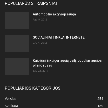
POPULIARŪS STRAIPSNIAI
Automobilio aktyvioji sauga
Rgp 9, 2012
SOCIALINIAI TINKLAI INTERNETE
Gru 4, 2012
Kaip išsirinkti geriausią peilį: populiariausios
plieno rūšys
Sau 25, 2017
POPULIARIOS KATEGORIJOS
Verslas
254
Sveikata
185