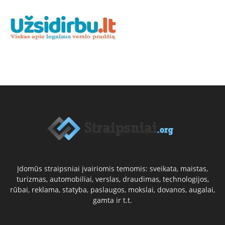
Įdomūs straipsniai įvairiomis temomis: sveikata, maistas,
turizmas, automobiliai, verslas, draudimas, technologijos,
rūbai, reklama, statyba, paslaugos, mokslai, dovanos, augalai,
gamta ir t.t.