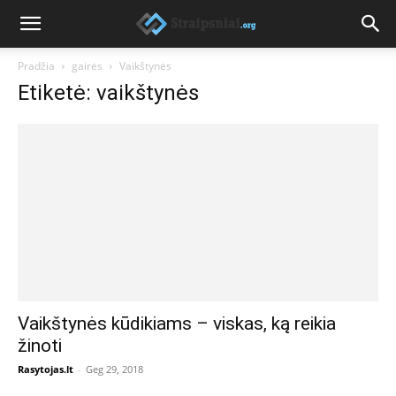
Pradžia
gairės
Vaikštynės
Etiketė: vaikštynės
Vaikštynės kūdikiams – viskas, ką reikia
žinoti
Rasytojas.lt
-
Geg 29, 2018