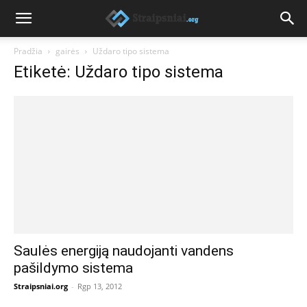
Pradžia
gairės
Uždaro tipo sistema
Etiketė: Uždaro tipo sistema
Saulės energiją naudojanti vandens
pašildymo sistema
Straipsniai.org
-
Rgp 13, 2012