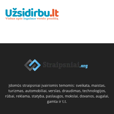
Įdomūs straipsniai įvairiomis temomis: sveikata, maistas,
turizmas, automobiliai, verslas, draudimas, technologijos,
rūbai, reklama, statyba, paslaugos, mokslai, dovanos, augalai,
gamta ir t.t.