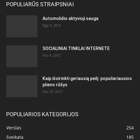
POPULIARŪS STRAIPSNIAI
Automobilio aktyvioji sauga
Rgp 9, 2012
SOCIALINIAI TINKLAI INTERNETE
Gru 4, 2012
Kaip išsirinkti geriausią peilį: populiariausios
plieno rūšys
Sau 25, 2017
POPULIARIOS KATEGORIJOS
Verslas
254
Sveikata
185