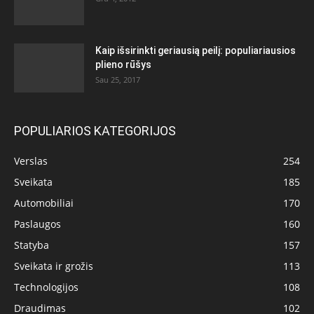
Kaip išsirinkti geriausią peilį: populiariausios
plieno rūšys
Sau 25, 2017
POPULIARIOS KATEGORIJOS
Verslas
254
Sveikata
185
Automobiliai
170
Paslaugos
160
Statyba
157
Sveikata ir grožis
113
Technologijos
108
Draudimas
102