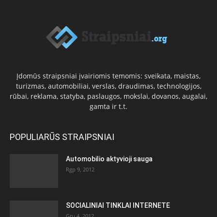
Įdomūs straipsniai įvairiomis temomis: sveikata, maistas,
turizmas, automobiliai, verslas, draudimas, technologijos,
rūbai, reklama, statyba, paslaugos, mokslai, dovanos, augalai,
gamta ir t.t.
POPULIARŪS STRAIPSNIAI
Automobilio aktyvioji sauga
Rgp 9, 2012
SOCIALINIAI TINKLAI INTERNETE
Gru 4, 2012