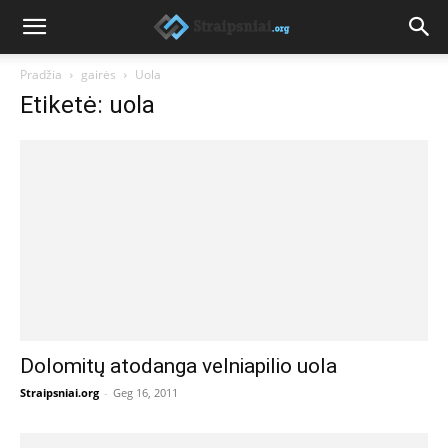
Pradžia
gairės
Uola
Etiketė: uola
Dolomitų atodanga velniapilio uola
Straipsniai.org
-
Geg 16, 2011