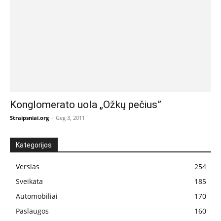
Konglomerato uola „Ožkų pečius”
Straipsniai.org
-
Geg 3, 2011
Kategorijos
Verslas
254
Sveikata
185
Automobiliai
170
Paslaugos
160