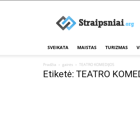
Įdomūs
straipsniai
SVEIKATA
MAISTAS
TURIZMAS
V
Pradžia
gairės
TEATRO KOMEDIJOS
Etiketė: TEATRO KOME