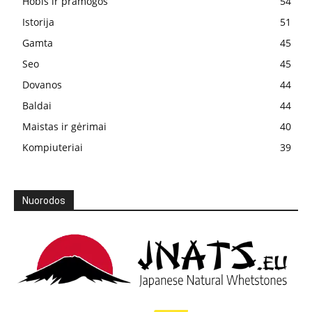
Hobis ir pramogos
54
Istorija
51
Gamta
45
Seo
45
Dovanos
44
Baldai
44
Maistas ir gėrimai
40
Kompiuteriai
39
Nuorodos