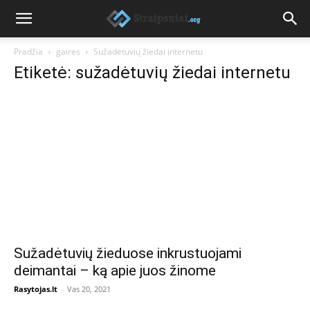
Pradžia
gairės
Sužadėtuvių žiedai internetu
Etiketė: sužadėtuvių žiedai internetu
Sužadėtuvių žieduose inkrustuojami
deimantai – ką apie juos žinome
Rasytojas.lt
-
Vas 20, 2021