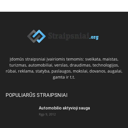
Įdomūs straipsniai įvairiomis temomis: sveikata, maistas,
turizmas, automobiliai, verslas, draudimas, technologijos,
rūbai, reklama, statyba, paslaugos, mokslai, dovanos, augalai,
gamta ir t.t.
POPULIARŪS STRAIPSNIAI
Automobilio aktyvioji sauga
Rgp 9, 2012