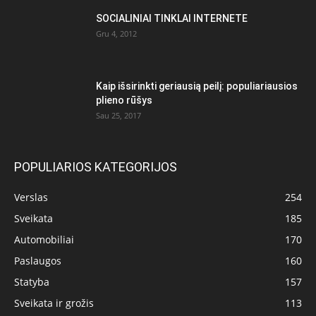
SOCIALINIAI TINKLAI INTERNETE
Gru 4, 2012
Kaip išsirinkti geriausią peilį: populiariausios
plieno rūšys
Sau 25, 2017
POPULIARIOS KATEGORIJOS
Verslas
254
Sveikata
185
Automobiliai
170
Paslaugos
160
Statyba
157
Sveikata ir grožis
113