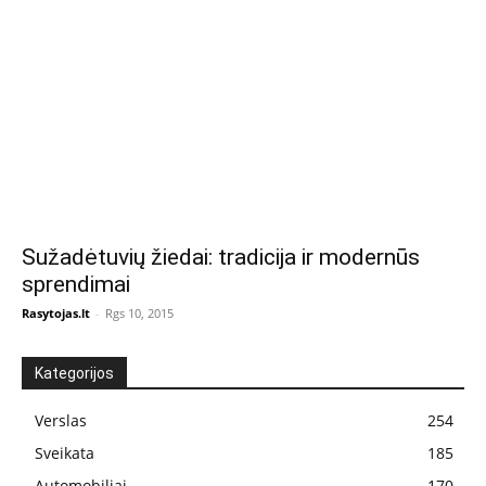
Sužadėtuvių žiedai: tradicija ir modernūs
sprendimai
Rasytojas.lt
-
Rgs 10, 2015
Kategorijos
Verslas
254
Sveikata
185
Automobiliai
170