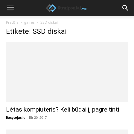
Pradžia
gairės
SSD diskai
Etiketė: SSD diskai
Lėtas kompiuteris? Keli būdai jį pagreitinti
Rasytojas.lt
-
Bir 20, 2017