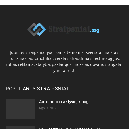
Įdomūs straipsniai įvairiomis temomis: sveikata, maistas,
turizmas, automobiliai, verslas, draudimas, technologijos,
rūbai, reklama, statyba, paslaugos, mokslai, dovanos, augalai,
gamta ir t.t.
POPULIARŪS STRAIPSNIAI
Automobilio aktyvioji sauga
Rgp 9, 2012