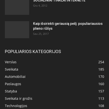
SOCIALINIAI TINKLAI INTERNETE
Gru 4, 2012
Kaip išsirinkti geriausią peilį: populiariausios
plieno rūšys
Sau 25, 2017
POPULIARIOS KATEGORIJOS
Verslas
254
Sveikata
185
Automobiliai
170
Paslaugos
160
Statyba
157
Sveikata ir grožis
113
Technologijos
108