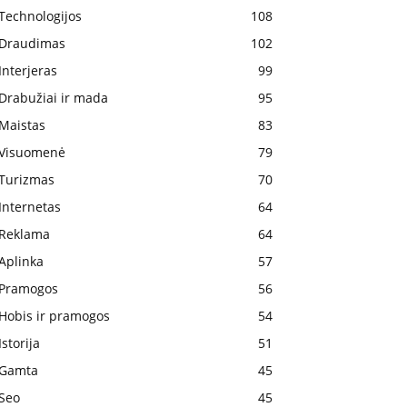
Technologijos
108
Draudimas
102
Interjeras
99
Drabužiai ir mada
95
Maistas
83
Visuomenė
79
Turizmas
70
Internetas
64
Reklama
64
Aplinka
57
Pramogos
56
Hobis ir pramogos
54
Istorija
51
Gamta
45
Seo
45