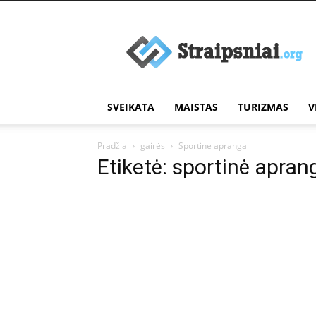
Įdomūs
straipsniai
SVEIKATA
MAISTAS
TURIZMAS
V
Pradžia
gairės
Sportinė apranga
Etiketė: sportinė apran