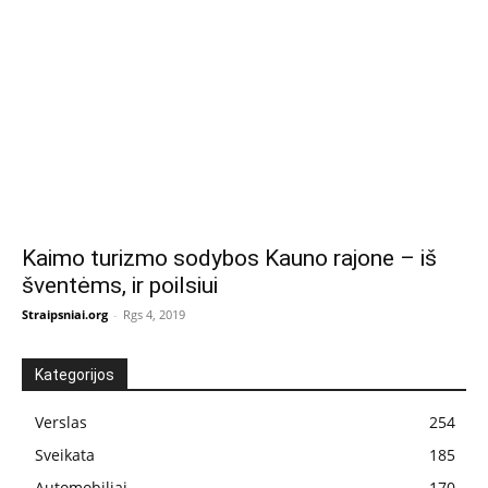
Kaimo turizmo sodybos Kauno rajone – iš
šventėms, ir poilsiui
Straipsniai.org
-
Rgs 4, 2019
Kategorijos
Verslas
254
Sveikata
185
Automobiliai
170