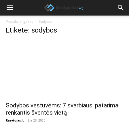
Pradžia
gairės
Sodybos
Etiketė: sodybos
Sodybos vestuvėms: 7 svarbiausi patarimai
renkantis šventės vietą
Rasytojas.lt
-
Lie 28, 2025