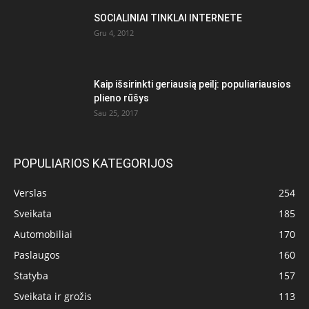
SOCIALINIAI TINKLAI INTERNETE
Gru 4, 2012
Kaip išsirinkti geriausią peilį: populiariausios
plieno rūšys
Sau 25, 2017
POPULIARIOS KATEGORIJOS
Verslas
254
Sveikata
185
Automobiliai
170
Paslaugos
160
Statyba
157
Sveikata ir grožis
113