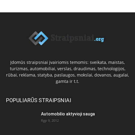
Įdomūs straipsniai įvairiomis temomis: sveikata, maistas,
turizmas, automobiliai, verslas, draudimas, technologijos,
rūbai, reklama, statyba, paslaugos, mokslai, dovanos, augalai,
gamta ir t.t.
POPULIARŪS STRAIPSNIAI
Automobilio aktyvioji sauga
Rgp 9, 2012