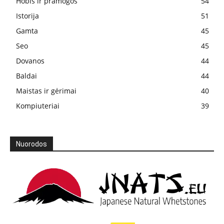
Hobis ir pramogos
54
Istorija
51
Gamta
45
Seo
45
Dovanos
44
Baldai
44
Maistas ir gėrimai
40
Kompiuteriai
39
Nuorodos