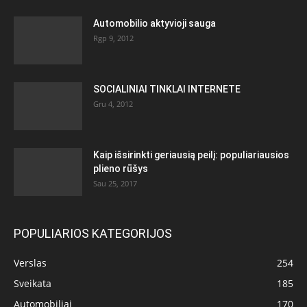
Automobilio aktyvioji sauga
Rgp 9, 2012
SOCIALINIAI TINKLAI INTERNETE
Gru 4, 2012
Kaip išsirinkti geriausią peilį: populiariausios
plieno rūšys
Sau 25, 2017
POPULIARIOS KATEGORIJOS
Verslas
254
Sveikata
185
Automobiliai
170