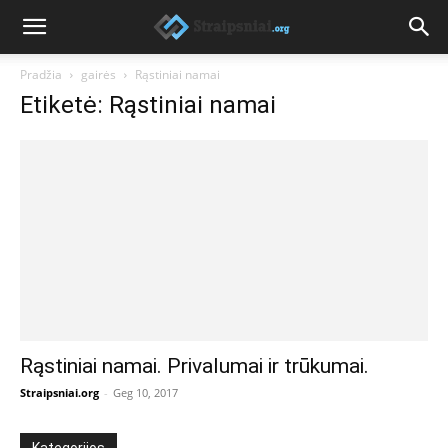
Pradžia
gairės
Rąstiniai namai
Etiketė: Rąstiniai namai
Rąstiniai namai. Privalumai ir trūkumai.
Straipsniai.org
-
Geg 10, 2017