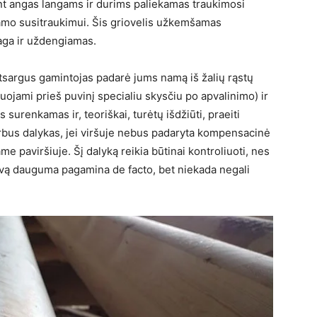
nt angas langams ir durims paliekamas traukimosi
namo susitraukimui. Šis griovelis užkemšamas
iaga ir uždengiamas.
tsargus gamintojas padarė jums namą iš žalių rąstų
nuojami prieš puvinį specialiu skysčiu po apvalinimo) ir
 surenkamas ir, teoriškai, turėtų išdžiūti, praeiti
arbus dalykas, jei viršuje nebus padaryta kompensacinė
me paviršiuje. Šį dalyką reikia būtinai kontroliuoti, nes
ovą dauguma pagamina de facto, bet niekada negali