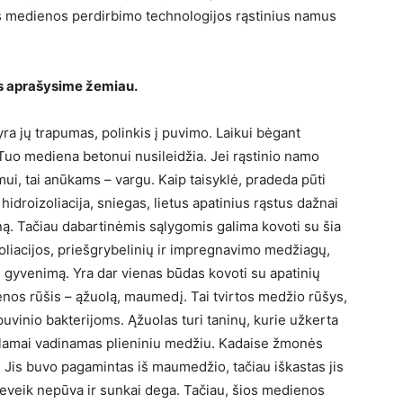
os medienos perdirbimo technologijos rąstinius namus
uos aprašysime žemiau.
ra jų trapumas, polinkis į puvimo. Laikui bėgant
 Tuo mediena betonui nusileidžia. Jei rąstinio namo
mui, tai anūkams – vargu. Kaip taisyklė, pradeda pūti
hidroizoliacija, sniegas, lietus apatinius rąstus dažnai
ną. Tačiau dabartinėmis sąlygomis galima kovoti su šia
izoliacijos, priešgrybelinių ir impregnavimo medžiagų,
ių gyvenimą. Yra dar vienas būdas kovoti su apatinių
enos rūšis – ąžuolą, maumedį. Tai tvirtos medžio rūšys,
puvinio bakterijoms. Ąžuolas turi taninų, kurie užkerta
plamai vadinamas plieniniu medžiu. Kadaise žmonės
Jis buvo pagamintas iš maumedžio, tačiau iškastas jis
eveik nepūva ir sunkai dega. Tačiau, šios medienos