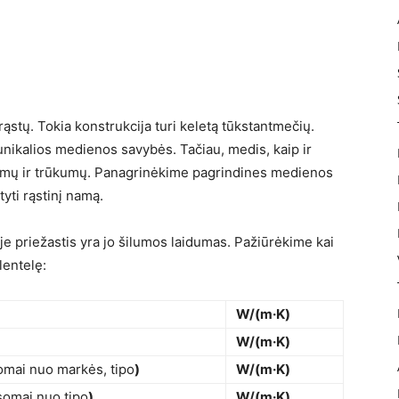
ąstų. Tokia konstrukcija turi keletą tūkstantmečių.
unikalios medienos savybės. Tačiau, medis, kaip ir
lumų ir trūkumų. Panagrinėkime pagrindines medienos
yti rąstinį namą.
 priežastis yra jo šilumos laidumas. Pažiūrėkime kai
lentelę:
W/(m·K)
W/(m·K)
omai nuo markės, tipo
)
W/(m·K)
somai nuo tipo
)
W/(m·K)