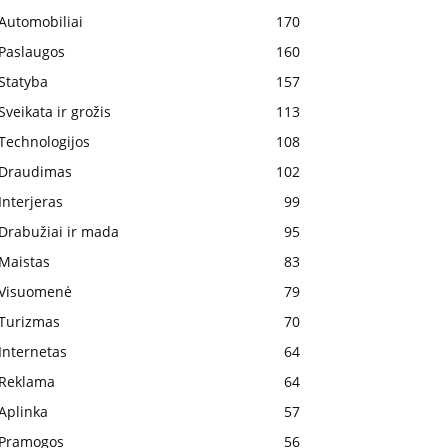
Automobiliai
170
Paslaugos
160
Statyba
157
Sveikata ir grožis
113
Technologijos
108
Draudimas
102
Interjeras
99
Drabužiai ir mada
95
Maistas
83
Visuomenė
79
Turizmas
70
Internetas
64
Reklama
64
Aplinka
57
Pramogos
56