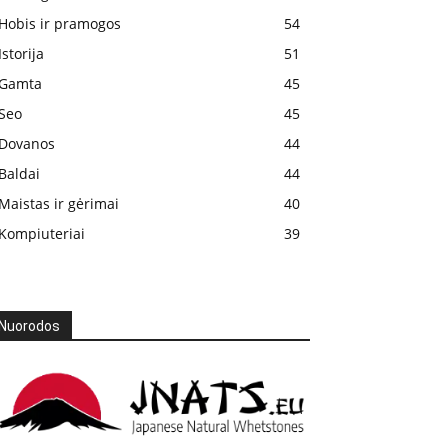
Hobis ir pramogos
54
Istorija
51
Gamta
45
Seo
45
Dovanos
44
Baldai
44
Maistas ir gėrimai
40
Kompiuteriai
39
Nuorodos