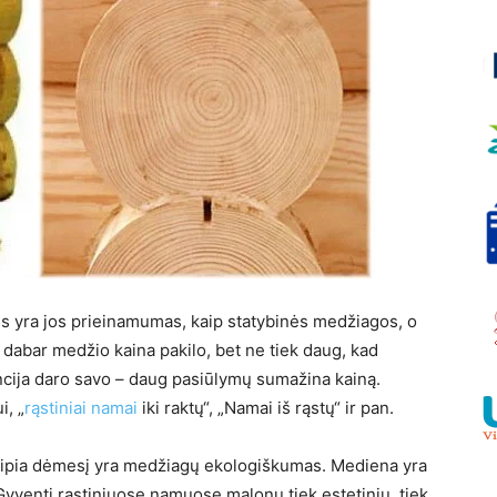
s yra jos prieinamumas, kaip statybinės medžiagos, o
l dabar medžio kaina pakilo, bet ne tiek daug, kad
rencija daro savo – daug pasiūlymų sumažina kainą.
i, „
rąstiniai namai
iki raktų“, „Namai iš rąstų“ ir pan.
reipia dėmesį yra medžiagų ekologiškumas. Mediena yra
. Gyventi rąstiniuose namuose malonu tiek estetiniu, tiek