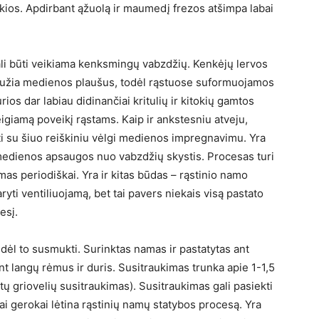
unkios. Apdirbant ąžuolą ir maumedį frezos atšimpa labai
li būti veikiama kenksmingų vabzdžių. Kenkėjų lervos
raužia medienos plaušus, todėl rąstuose suformuojamos
rios dar labiau didinančiai kritulių ir kitokių gamtos
eigiamą poveikį rąstams. Kaip ir ankstesniu atveju,
ti su šiuo reiškiniu vėlgi medienos impregnavimu. Yra
medienos apsaugos nuo vabzdžių skystis. Procesas turi
amas periodiškai. Yra ir kitas būdas – rąstinio namo
ryti ventiliuojamą, bet tai pavers niekais visą pastato
esį.
 dėl to susmukti. Surinktas namas ir pastatytas ant
tant langų rėmus ir duris. Susitraukimas trunka apie 1-1,5
tų griovelių susitraukimas). Susitraukimas gali pasiekti
ai gerokai lėtina rąstinių namų statybos procesą. Yra