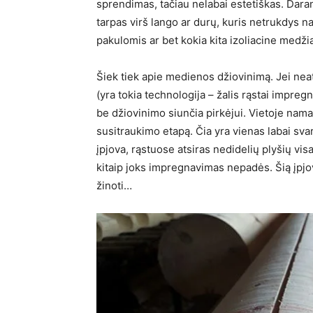
sprendimas, tačiau nelabai estetiškas. Dara
tarpas virš lango ar durų, kuris netrukdys 
pakulomis ar bet kokia kita izoliacine medž
Šiek tiek apie medienos džiovinimą. Jei nea
(yra tokia technologija – žalis rąstai impreg
be džiovinimo siunčia pirkėjui. Vietoje namas
susitraukimo etapą. Čia yra vienas labai sv
įpjova, rąstuose atsiras nedidelių plyšių visa
kitaip joks impregnavimas nepadės. Šią įpj
žinoti…