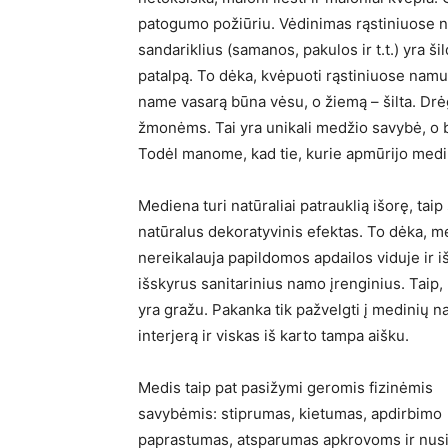
patogumo požiūriu. Vėdinimas rąstiniuose 
sandariklius (samanos, pakulos ir t.t.) yra š
patalpą. To dėka, kvėpuoti rąstiniuose namu
name vasarą būna vėsu, o žiemą – šilta. Drė
žmonėms. Tai yra unikali medžio savybė, o 
Todėl manome, kad tie, kurie apmūrijo medin
Mediena turi natūraliai patrauklią išorę, taip
natūralus dekoratyvinis efektas. To dėka, m
nereikalauja papildomos apdailos viduje ir i
išskyrus sanitarinius namo įrenginius. Taip,
yra gražu. Pakanka tik pažvelgti į medinių 
interjerą ir viskas iš karto tampa aišku.
Medis taip pat pasižymi geromis fizinėmis
savybėmis: stiprumas, kietumas, apdirbimo
paprastumas, atsparumas apkrovoms ir nusidė