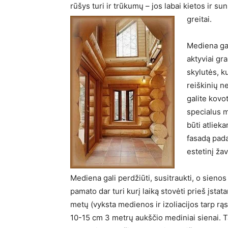
rūšys turi ir trūkumų – jos labai kietos ir s
greitai.
Mediena ga
aktyviai g
skylutės, ku
reiškinių n
galite kovo
specialus 
būti atliek
fasadą pada
estetinį žav
Mediena gali perdžiūti, susitraukti, o sienos
pamato dar turi kurį laiką stovėti prieš įsta
metų (vyksta medienos ir izoliacijos tarp rąs
10-15 cm 3 metrų aukščio mediniai sienai. T