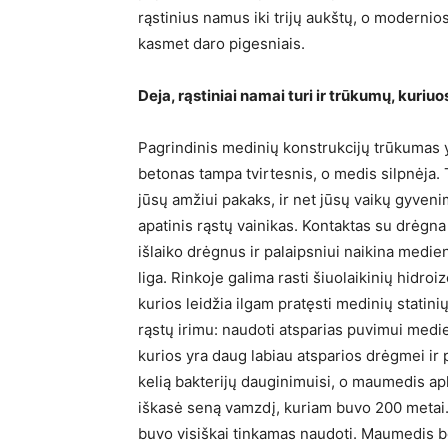
rąstinius namus iki trijų aukštų, o moderni
kasmet daro pigesniais.
Deja, rąstiniai namai turi ir trūkumų, kuri
Pagrindinis medinių konstrukcijų trūkumas y
betonas tampa tvirtesnis, o medis silpnėja.
jūsų amžiui pakaks, ir net jūsų vaikų gyveni
apatinis rąstų vainikas. Kontaktas su drėgna 
išlaiko drėgnus ir palaipsniui naikina medie
liga. Rinkoje galima rasti šiuolaikinių hidro
kurios leidžia ilgam pratęsti medinių statin
rąstų irimu: naudoti atsparias puvimui medi
kurios yra daug labiau atsparios drėgmei ir 
kelią bakterijų dauginimuisi, o maumedis a
iškasė seną vamzdį, kuriam buvo 200 metai. 
buvo visiškai tinkamas naudoti. Maumedis b