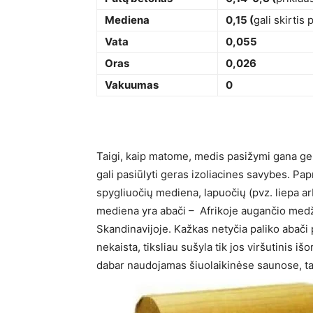
Mediena
0,15 (
gali skirti
Vata
0,055
Oras
0,026
Vakuumas
0
Taigi, kaip matome, medis pasižymi gana ge
gali pasiūlyti geras izoliacines savybes. P
spygliuočių mediena, lapuočių (pvz. liepa arb
mediena yra abači – Afrikoje augančio medž
Skandinavijoje. Kažkas netyčia paliko abači 
nekaista, tiksliau sušyla tik jos viršutinis iš
dabar naudojamas šiuolaikinėse saunose, tači