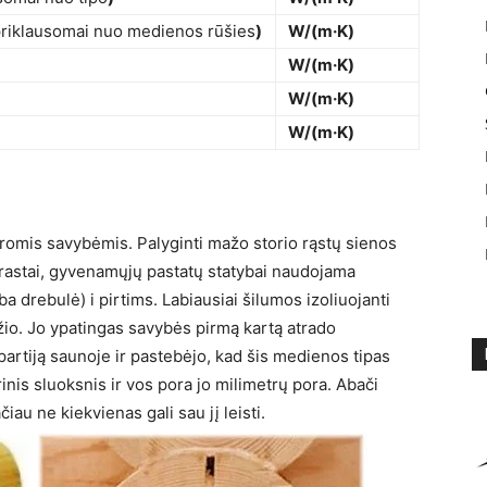
s priklausomai nuo medienos rūšies
)
W/(m·K)
W/(m·K)
W/(m·K)
W/(m·K)
romis savybėmis. Palyginti mažo storio rąstų sienos
aprastai, gyvenamųjų pastatų statybai naudojama
a drebulė) i pirtims. Labiausiai šilumos izoliuojanti
io. Jo ypatingas savybės pirmą kartą atrado
partiją saunoje ir pastebėjo, kad šis medienos tipas
orinis sluoksnis ir vos pora jo milimetrų pora. Abači
au ne kiekvienas gali sau jį leisti.