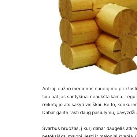
Antroji dažno medienos naudojimo priežasti
taip pat jos santykinai neaukšta kaina. Tegu
reikėtų jo atsisakyti visiškai. Be to, konku
Dabar galite rasti daug pasiūlymų, pavyzdžiu
Svarbus bruožas, į kurį dabar daugelis atk
netoksiška, maloni liesti ir maloniai kvepia