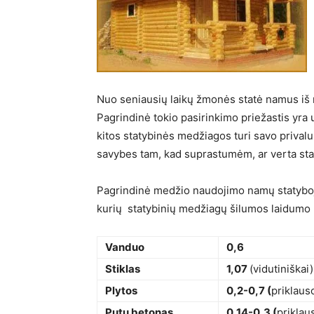
Nuo seniausių laikų žmonės statė namus iš r
Pagrindinė tokio pasirinkimo priežastis yra 
kitos statybinės medžiagos turi savo priva
savybes tam, kad suprastumėm, ar verta stat
Pagrindinė medžio naudojimo namų statyboje
kurių statybinių medžiagų šilumos laidumo 
Vanduo
0,6
Stiklas
1,07
(vidutiniškai)
Plytos
0,2-0,7 (
priklaus
Putų betonas
0,14-0,3 (
priklau