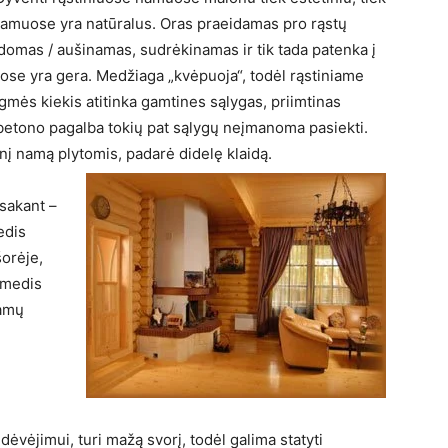
namuose yra natūralus. Oras praeidamas pro rąstų
ildomas / aušinamas, sudrėkinamas ir tik tada patenka į
ose yra gera. Medžiaga „kvėpuoja“, todėl rąstiniame
gmės kiekis atitinka gamtines sąlygas, priimtinas
betono pagalba tokių pat sąlygų neįmanoma pasiekti.
į namą plytomis, padarė didelę klaidą.
 sakant –
edis
šorėje,
 medis
namų
vėjimui, turi mažą svorį, todėl galima statyti