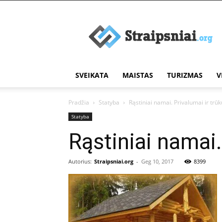
Įdomūs
straipsniai
SVEIKATA
MAISTAS
TURIZMAS
V
Pradžia
Statyba
Rąstiniai namai. Privalumai ir trū
Statyba
Rąstiniai namai.
Autorius:
Straipsniai.org
-
Geg 10, 2017
8399