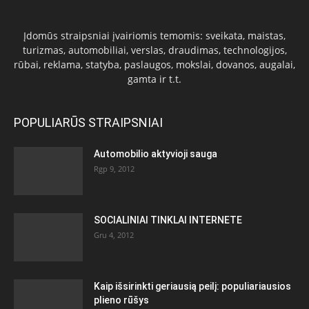
Įdomūs straipsniai įvairiomis temomis: sveikata, maistas,
turizmas, automobiliai, verslas, draudimas, technologijos,
rūbai, reklama, statyba, paslaugos, mokslai, dovanos, augalai,
gamta ir t.t.
POPULIARŪS STRAIPSNIAI
Automobilio aktyvioji sauga
Rgp 9, 2012
SOCIALINIAI TINKLAI INTERNETE
Gru 4, 2012
Kaip išsirinkti geriausią peilį: populiariausios
plieno rūšys