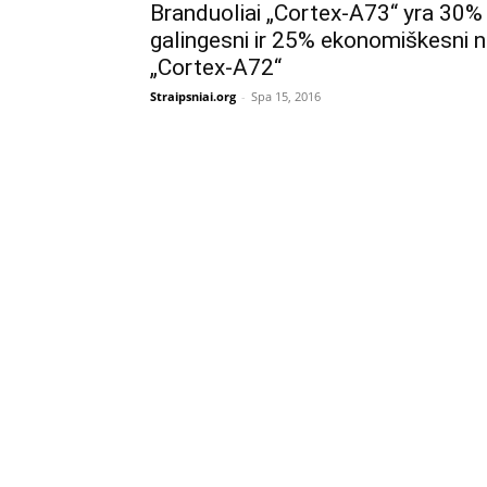
Branduoliai „Cortex-A73“ yra 30%
galingesni ir 25% ekonomiškesni n
„Cortex-A72“
Straipsniai.org
-
Spa 15, 2016