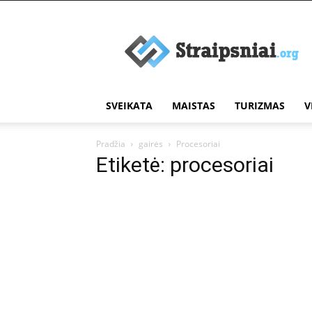
Įdomūs
straipsniai
SVEIKATA
MAISTAS
TURIZMAS
V
Pradžia
gairės
Procesoriai
Etiketė: procesoriai