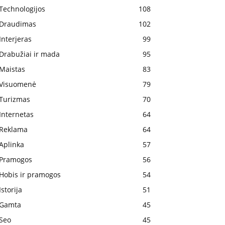
Technologijos
108
Draudimas
102
Interjeras
99
Drabužiai ir mada
95
Maistas
83
Visuomenė
79
Turizmas
70
Internetas
64
Reklama
64
Aplinka
57
Pramogos
56
Hobis ir pramogos
54
Istorija
51
Gamta
45
Seo
45