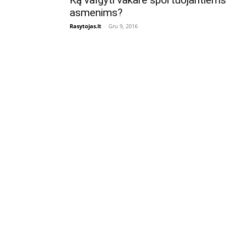
Ką valgyti vakare sportuojantiems
asmenims?
Rasytojas.lt
-
Gru 9, 2016