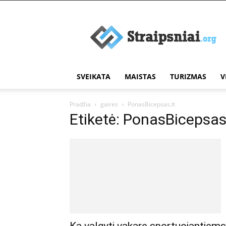
Įdomūs
straipsniai
SVEIKATA
MAISTAS
TURIZMAS
V
Pradžia
gairės
PonasBicepsas.lt
Etiketė: PonasBicepsas.