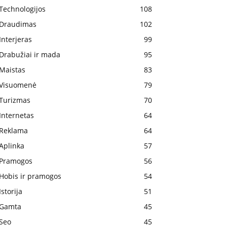
Technologijos
108
Draudimas
102
Interjeras
99
Drabužiai ir mada
95
Maistas
83
Visuomenė
79
Turizmas
70
Internetas
64
Reklama
64
Aplinka
57
Pramogos
56
Hobis ir pramogos
54
Istorija
51
Gamta
45
Seo
45