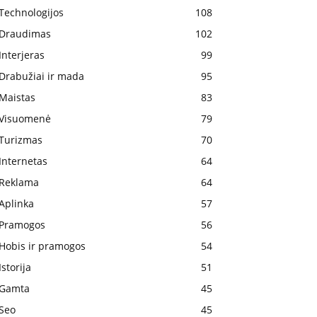
Technologijos
108
Draudimas
102
Interjeras
99
Drabužiai ir mada
95
Maistas
83
Visuomenė
79
Turizmas
70
Internetas
64
Reklama
64
Aplinka
57
Pramogos
56
Hobis ir pramogos
54
Istorija
51
Gamta
45
Seo
45