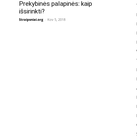
Prekybinės palapinės: kaip
išsirinkti?
Straipsniai.org
-
Kov 5, 2018