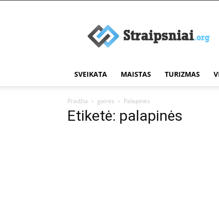
Įdomūs
straipsniai
SVEIKATA
MAISTAS
TURIZMAS
V
Pradžia
gairės
Palapinės
Etiketė: palapinės