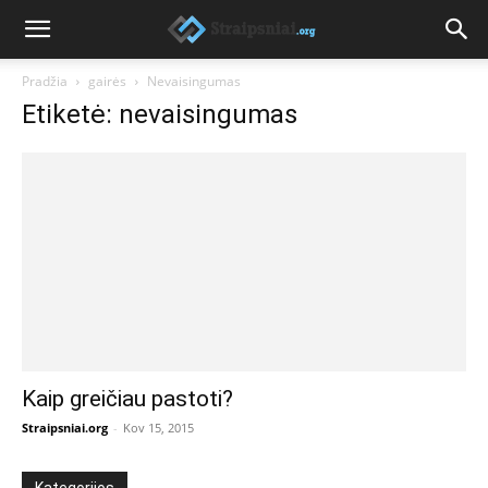
Pradžia
gairės
Nevaisingumas
Etiketė: nevaisingumas
Kaip greičiau pastoti?
Straipsniai.org
-
Kov 15, 2015