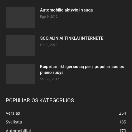
Automobilio aktyvioji sauga
Rgp 9, 2012
SOCIALINIAI TINKLAI INTERNETE
Gru 4, 2012
Kaip išsirinkti geriausią peilį: populiariausios
plieno rūšys
Sau 25, 2017
POPULIARIOS KATEGORIJOS
Verslas
254
Sveikata
185
Automobiliai
170