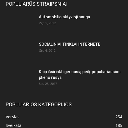
POPULIARŪS STRAIPSNIAI
Automobilio aktyvioji sauga
Rgp 9, 2012
SOCIALINIAI TINKLAI INTERNETE
Gru 4, 2012
Kaip išsirinkti geriausią peilį: populiariausios
plieno rūšys
Sau 25, 2017
POPULIARIOS KATEGORIJOS
Verslas
254
Sveikata
185