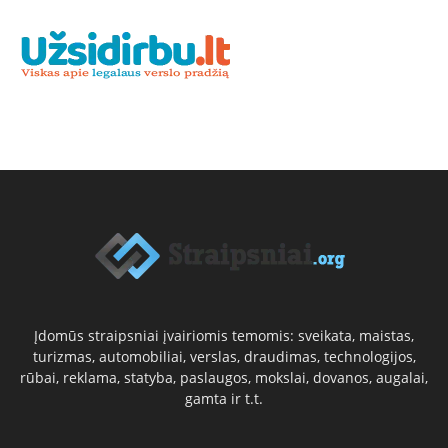
Įdomūs straipsniai įvairiomis temomis: sveikata, maistas,
turizmas, automobiliai, verslas, draudimas, technologijos,
rūbai, reklama, statyba, paslaugos, mokslai, dovanos, augalai,
gamta ir t.t.