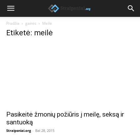
Pradžia
gairės
Meilė
Etiketė: meilė
Pasikeitė žmonių požiūris į meilę, seksą ir
santuoką
Straipsniai.org
-
Bal 28, 2015