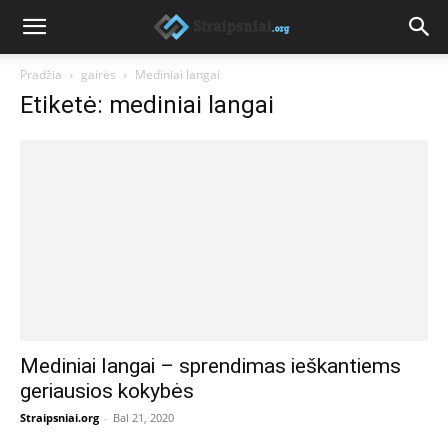
Pradžia
gairės
Mediniai langai
Etiketė: mediniai langai
Mediniai langai – sprendimas ieškantiems
geriausios kokybės
Straipsniai.org
-
Bal 21, 2020