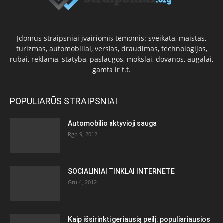
Įdomūs straipsniai įvairiomis temomis: sveikata, maistas,
turizmas, automobiliai, verslas, draudimas, technologijos,
rūbai, reklama, statyba, paslaugos, mokslai, dovanos, augalai,
gamta ir t.t.
POPULIARŪS STRAIPSNIAI
Automobilio aktyvioji sauga
Rgp 9, 2012
SOCIALINIAI TINKLAI INTERNETE
Gru 4, 2012
Kaip išsirinkti geriausią peilį: populiariausios