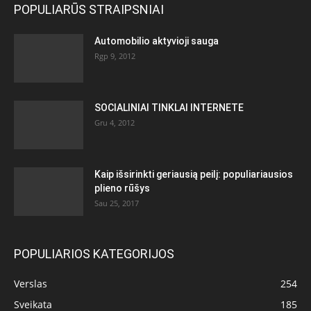
POPULIARŪS STRAIPSNIAI
Automobilio aktyvioji sauga
Rgp 9, 2012
SOCIALINIAI TINKLAI INTERNETE
Gru 4, 2012
Kaip išsirinkti geriausią peilį: populiariausios
plieno rūšys
Sau 25, 2017
POPULIARIOS KATEGORIJOS
Verslas
254
Sveikata
185