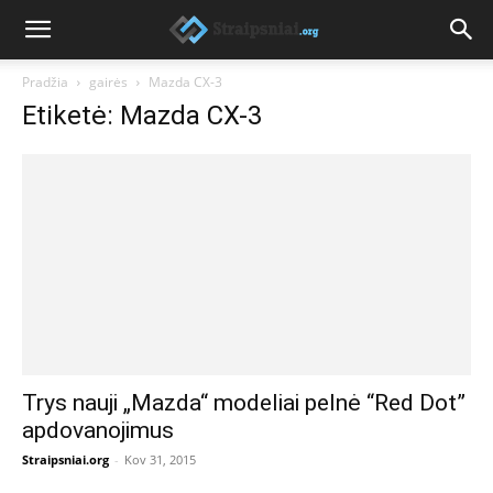
Pradžia
gairės
Mazda CX-3
Etiketė: Mazda CX-3
Trys nauji „Mazda“ modeliai pelnė “Red Dot”
apdovanojimus
Straipsniai.org
-
Kov 31, 2015