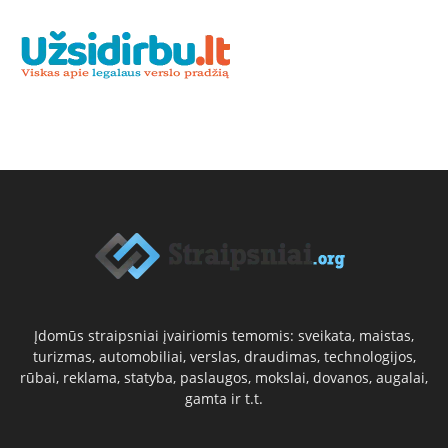
Įdomūs straipsniai įvairiomis temomis: sveikata, maistas,
turizmas, automobiliai, verslas, draudimas, technologijos,
rūbai, reklama, statyba, paslaugos, mokslai, dovanos, augalai,
gamta ir t.t.