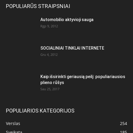
POPULIARŪS STRAIPSNIAI
Automobilio aktyvioji sauga
Rgp 9, 2012
SOCIALINIAI TINKLAI INTERNETE
Gru 4, 2012
Kaip išsirinkti geriausią peilį: populiariausios
plieno rūšys
Sau 25, 2017
POPULIARIOS KATEGORIJOS
Verslas
254
Sveikata
185