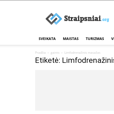
Įdomūs
straipsniai
SVEIKATA
MAISTAS
TURIZMAS
V
Pradžia
gairės
Limfodrenažinis masažas
Etiketė: Limfodrenažin