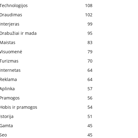
Technologijos
108
Draudimas
102
Interjeras
99
Drabužiai ir mada
95
Maistas
83
Visuomenė
79
Turizmas
70
Internetas
64
Reklama
64
Aplinka
57
Pramogos
56
Hobis ir pramogos
54
Istorija
51
Gamta
45
Seo
45