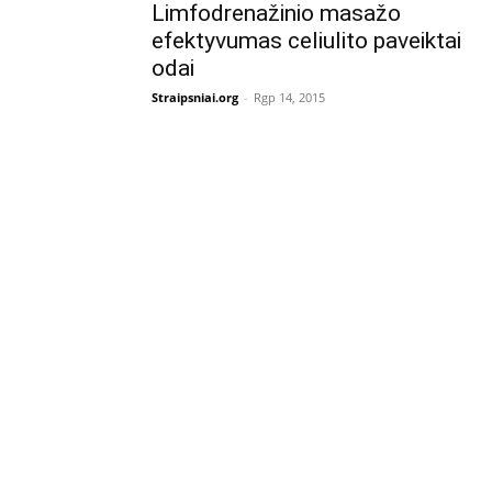
Limfodrenažinio masažo
efektyvumas celiulito paveiktai
odai
Straipsniai.org
-
Rgp 14, 2015