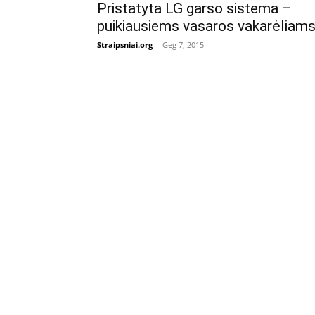
Pristatyta LG garso sistema –
puikiausiems vasaros vakarėliam
Straipsniai.org
-
Geg 7, 2015