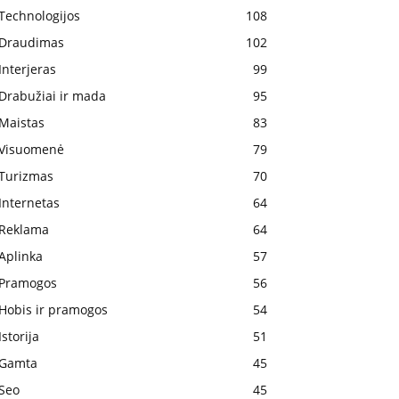
Technologijos
108
Draudimas
102
Interjeras
99
Drabužiai ir mada
95
Maistas
83
Visuomenė
79
Turizmas
70
Internetas
64
Reklama
64
Aplinka
57
Pramogos
56
Hobis ir pramogos
54
Istorija
51
Gamta
45
Seo
45