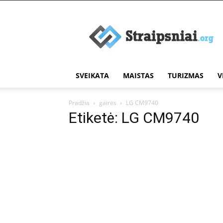
Įdomūs
straipsniai
SVEIKATA
MAISTAS
TURIZMAS
V
Pradžia
gairės
LG CM9740
Etiketė: LG CM9740