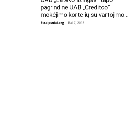
UAB „Lateko lizingas” tapo
pagrindine UAB „Creditco”
mokėjimo kortelių su vartojimo...
Straipsniai.org
-
Bal 7, 2015