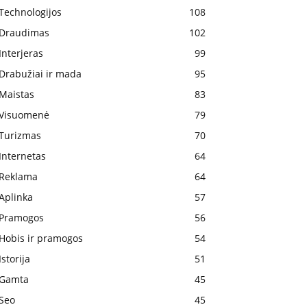
Technologijos
108
Draudimas
102
Interjeras
99
Drabužiai ir mada
95
Maistas
83
Visuomenė
79
Turizmas
70
Internetas
64
Reklama
64
Aplinka
57
Pramogos
56
Hobis ir pramogos
54
Istorija
51
Gamta
45
Seo
45