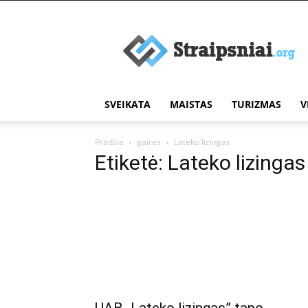
Įdomūs
straipsniai
SVEIKATA
MAISTAS
TURIZMAS
V
Pradžia
gairės
Lateko lizingas
Etiketė: Lateko lizingas