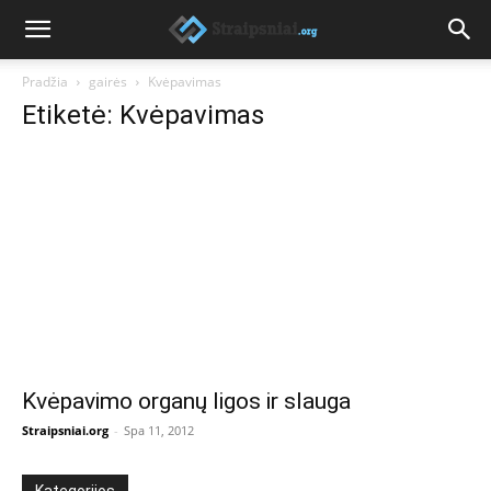
Pradžia
gairės
Kvėpavimas
Etiketė: Kvėpavimas
Kvėpavimo organų ligos ir slauga
Straipsniai.org
-
Spa 11, 2012