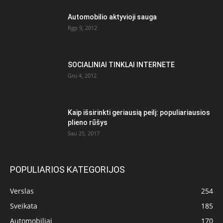
Automobilio aktyvioji sauga
Rgp 9, 2012
SOCIALINIAI TINKLAI INTERNETE
Gru 4, 2012
Kaip išsirinkti geriausią peilį: populiariausios
plieno rūšys
Sau 25, 2017
POPULIARIOS KATEGORIJOS
Verslas
254
Sveikata
185
Automobiliai
170