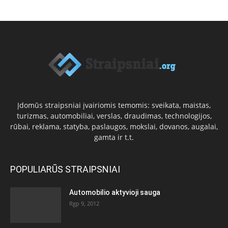
Įdomūs straipsniai įvairiomis temomis: sveikata, maistas,
turizmas, automobiliai, verslas, draudimas, technologijos,
rūbai, reklama, statyba, paslaugos, mokslai, dovanos, augalai,
gamta ir t.t.
POPULIARŪS STRAIPSNIAI
Automobilio aktyvioji sauga
Rgp 9, 2012