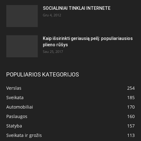
SOCIALINIAI TINKLAI INTERNETE
Gru 4, 2012
Kaip išsirinkti geriausią peilį: populiariausios
plieno rūšys
Sau 25, 2017
POPULIARIOS KATEGORIJOS
Verslas
254
Sveikata
185
Automobiliai
170
Paslaugos
160
Statyba
157
Sveikata ir grožis
113