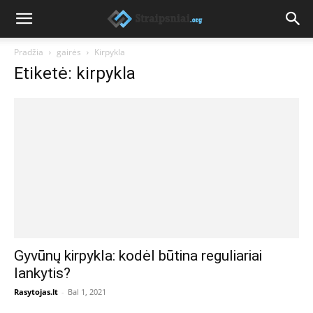
Pradžia
gairės
Kirpykla
Etiketė: kirpykla
Gyvūnų kirpykla: kodėl būtina reguliariai
lankytis?
Rasytojas.lt
-
Bal 1, 2021