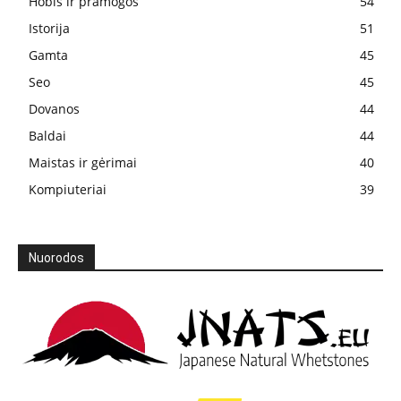
Hobis ir pramogos
54
Istorija
51
Gamta
45
Seo
45
Dovanos
44
Baldai
44
Maistas ir gėrimai
40
Kompiuteriai
39
Nuorodos