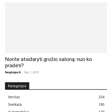
Norite atsidaryti grožio saloną: nuo ko
pradėti?
Rasytojas.lt
-
Rgs 7, 2018
Kategorijos
Verslas
254
Sveikata
185
Automobiliai
170