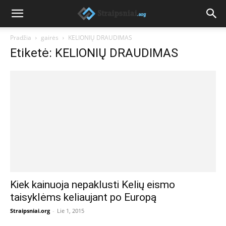
Pradžia
gairės
KELIONIŲ DRAUDIMAS
Etiketė: KELIONIŲ DRAUDIMAS
Kiek kainuoja nepaklusti Kelių eismo
taisyklėms keliaujant po Europą
Straipsniai.org
-
Lie 1, 2015