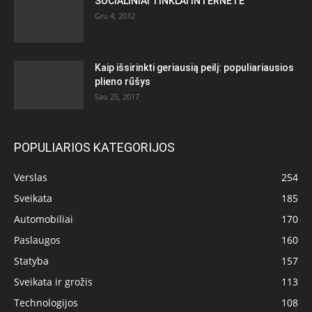
SOCIALINIAI TINKLAI INTERNETE
Gru 4, 2012
Kaip išsirinkti geriausią peilį: populiariausios
plieno rūšys
Sau 25, 2017
POPULIARIOS KATEGORIJOS
Verslas
254
Sveikata
185
Automobiliai
170
Paslaugos
160
Statyba
157
Sveikata ir grožis
113
Technologijos
108