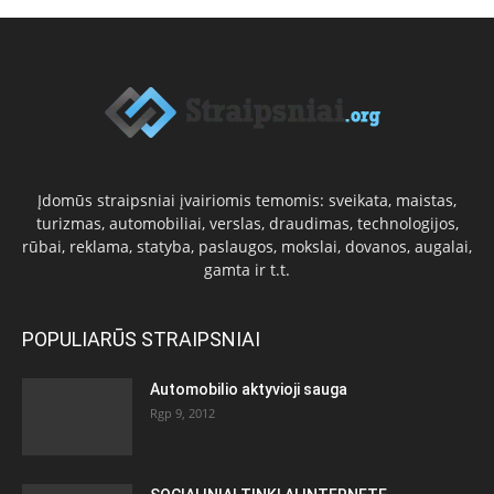
Įdomūs straipsniai įvairiomis temomis: sveikata, maistas,
turizmas, automobiliai, verslas, draudimas, technologijos,
rūbai, reklama, statyba, paslaugos, mokslai, dovanos, augalai,
gamta ir t.t.
POPULIARŪS STRAIPSNIAI
Automobilio aktyvioji sauga
Rgp 9, 2012