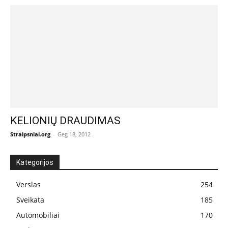
KELIONIŲ DRAUDIMAS
Straipsniai.org
-
Geg 18, 2012
Kategorijos
Verslas
254
Sveikata
185
Automobiliai
170