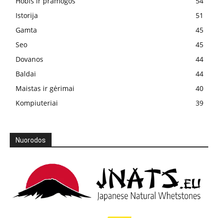
Hobis ir pramogos
54
Istorija
51
Gamta
45
Seo
45
Dovanos
44
Baldai
44
Maistas ir gėrimai
40
Kompiuteriai
39
Nuorodos