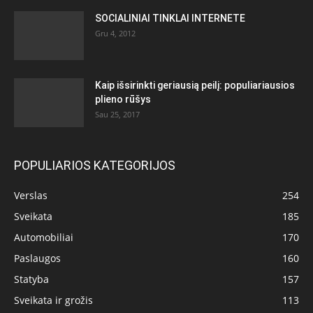
SOCIALINIAI TINKLAI INTERNETE
Gru 4, 2012
Kaip išsirinkti geriausią peilį: populiariausios
plieno rūšys
Sau 25, 2017
POPULIARIOS KATEGORIJOS
Verslas
254
Sveikata
185
Automobiliai
170
Paslaugos
160
Statyba
157
Sveikata ir grožis
113