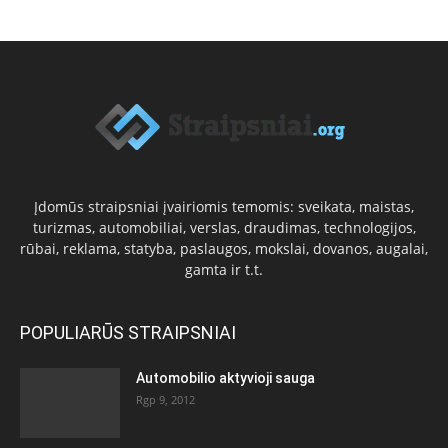
Įdomūs straipsniai įvairiomis temomis: sveikata, maistas,
turizmas, automobiliai, verslas, draudimas, technologijos,
rūbai, reklama, statyba, paslaugos, mokslai, dovanos, augalai,
gamta ir t.t.
POPULIARŪS STRAIPSNIAI
Automobilio aktyvioji sauga
Rgp 9, 2012