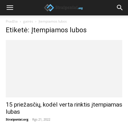
Pradžia
gairės
Įtempiamos lubos
Etiketė: Įtempiamos lubos
15 priežasčių, kodėl verta rinktis įtempiamas
lubas
Straipsniai.org
-
Rgs 21, 2022