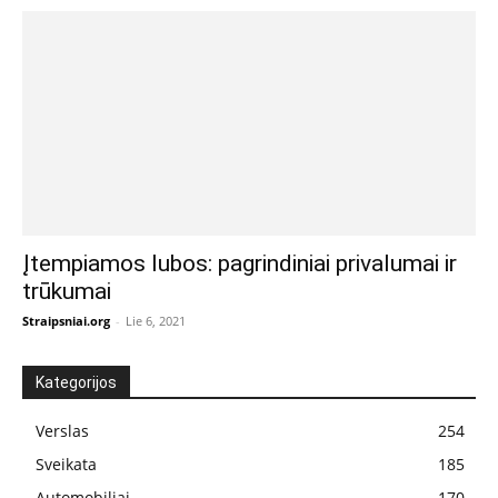
Įtempiamos lubos: pagrindiniai privalumai ir
trūkumai
Straipsniai.org
-
Lie 6, 2021
Kategorijos
Verslas
254
Sveikata
185
Automobiliai
170