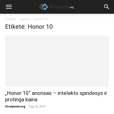
Pradžia
gairės
Honor 10
Etiketė: Honor 10
„Honor 10“ anonsas – intelekto spindesys ir
protinga kaina
Straipsniai.org
-
Geg 16, 2018