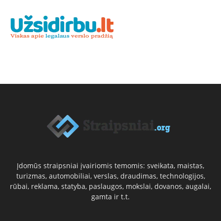
Įdomūs straipsniai įvairiomis temomis: sveikata, maistas,
turizmas, automobiliai, verslas, draudimas, technologijos,
rūbai, reklama, statyba, paslaugos, mokslai, dovanos, augalai,
gamta ir t.t.