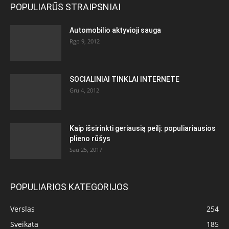
POPULIARŪS STRAIPSNIAI
Automobilio aktyvioji sauga
Rgp 9, 2012
SOCIALINIAI TINKLAI INTERNETE
Gru 4, 2012
Kaip išsirinkti geriausią peilį: populiariausios
plieno rūšys
Sau 25, 2017
POPULIARIOS KATEGORIJOS
Verslas
254
Sveikata
185