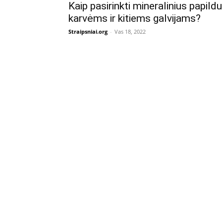
Kaip pasirinkti mineralinius papild
karvėms ir kitiems galvijams?
Straipsniai.org
-
Vas 18, 2022