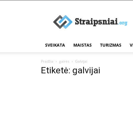
Įdomūs
straipsniai
SVEIKATA
MAISTAS
TURIZMAS
V
Pradžia
gairės
Galvijai
Etiketė: galvijai