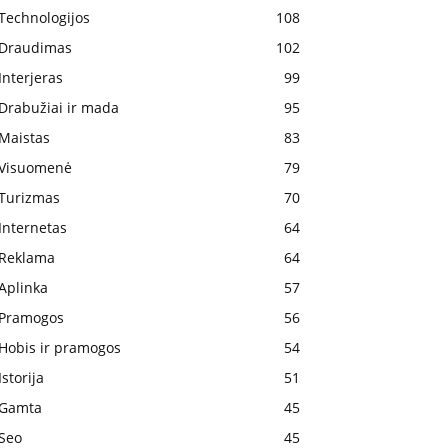
Technologijos
108
Draudimas
102
Interjeras
99
Drabužiai ir mada
95
Maistas
83
Visuomenė
79
Turizmas
70
Internetas
64
Reklama
64
Aplinka
57
Pramogos
56
Hobis ir pramogos
54
Istorija
51
Gamta
45
Seo
45