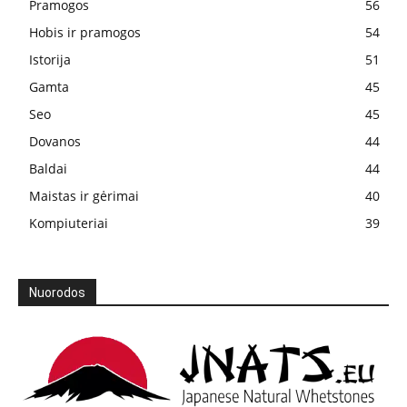
Pramogos
56
Hobis ir pramogos
54
Istorija
51
Gamta
45
Seo
45
Dovanos
44
Baldai
44
Maistas ir gėrimai
40
Kompiuteriai
39
Nuorodos