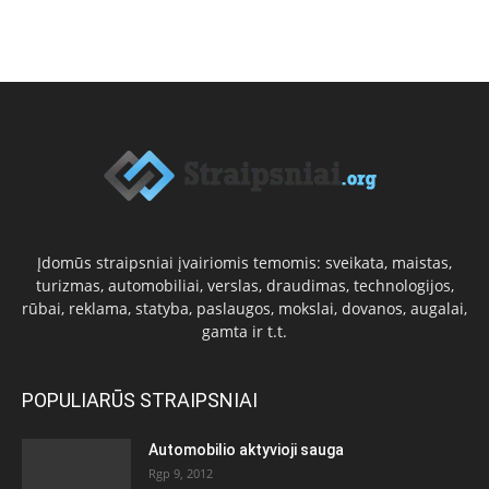
Įdomūs straipsniai įvairiomis temomis: sveikata, maistas,
turizmas, automobiliai, verslas, draudimas, technologijos,
rūbai, reklama, statyba, paslaugos, mokslai, dovanos, augalai,
gamta ir t.t.
POPULIARŪS STRAIPSNIAI
Automobilio aktyvioji sauga
Rgp 9, 2012