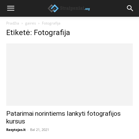
Pradžia
gairės
Fotografija
Etiketė: Fotografija
Patarimai norintiems lankyti fotografijos
kursus
Rasytojas.lt
-
Bal 21, 2021