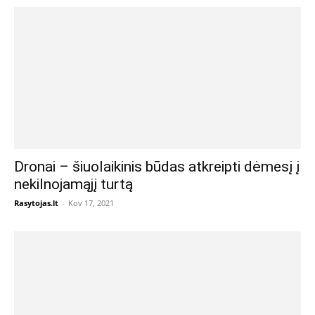
Dronai – šiuolaikinis būdas atkreipti dėmesį į
nekilnojamąjį turtą
Rasytojas.lt
-
Kov 17, 2021