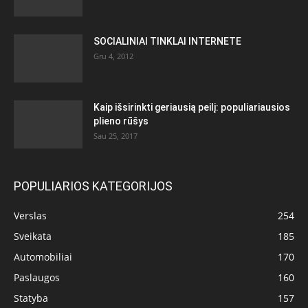
SOCIALINIAI TINKLAI INTERNETE
Gru 4, 2012
Kaip išsirinkti geriausią peilį: populiariausios
plieno rūšys
Sau 25, 2017
POPULIARIOS KATEGORIJOS
Verslas
254
Sveikata
185
Automobiliai
170
Paslaugos
160
Statyba
157