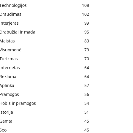
Technologijos
108
Draudimas
102
Interjeras
99
Drabužiai ir mada
95
Maistas
83
Visuomenė
79
Turizmas
70
Internetas
64
Reklama
64
Aplinka
57
Pramogos
56
Hobis ir pramogos
54
Istorija
51
Gamta
45
Seo
45