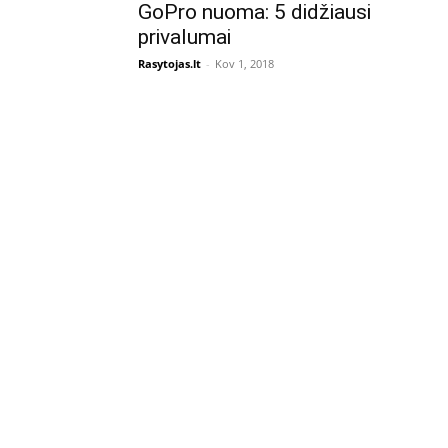
GoPro nuoma: 5 didžiausi
privalumai
Rasytojas.lt
-
Kov 1, 2018