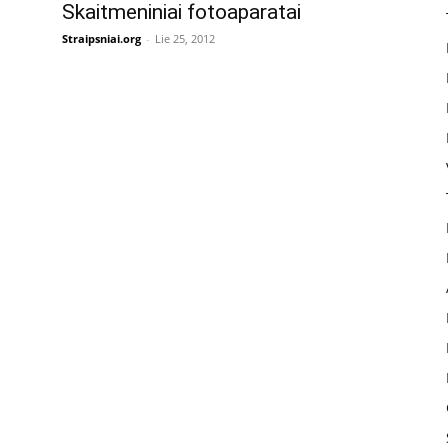
Skaitmeniniai fotoaparatai
Straipsniai.org
-
Lie 25, 2012