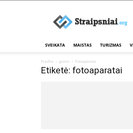
Įdomūs
straipsniai
SVEIKATA
MAISTAS
TURIZMAS
V
Pradžia
gairės
Fotoaparatai
Etiketė: fotoaparatai