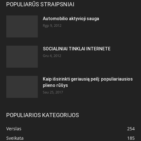
POPULIARŪS STRAIPSNIAI
Automobilio aktyvioji sauga
Rgp 9, 2012
SOCIALINIAI TINKLAI INTERNETE
Gru 4, 2012
Kaip išsirinkti geriausią peilį: populiariausios
plieno rūšys
Sau 25, 2017
POPULIARIOS KATEGORIJOS
Verslas
254
Sveikata
185