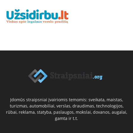
Įdomūs straipsniai įvairiomis temomis: sveikata, maistas,
turizmas, automobiliai, verslas, draudimas, technologijos,
rūbai, reklama, statyba, paslaugos, mokslai, dovanos, augalai,
gamta ir t.t.