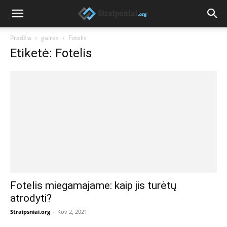
Pradžia
gairės
Fotelis
Etiketė: Fotelis
Fotelis miegamajame: kaip jis turėtų
atrodyti?
Straipsniai.org
-
Kov 2, 2021