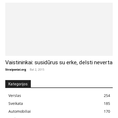
Vaistininkai: susidūrus su erke, delsti neverta
Straipsniai.org
-
Bal 2, 2015
Kategorijos
Verslas
254
Sveikata
185
Automobiliai
170