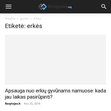
Pradžia
gairės
Erkės
Etiketė: erkės
Apsauga nuo erkių gyvūnams namuose: kada
jau laikas pasirūpinti?
Rasytojas.lt
-
Kov 25, 2018