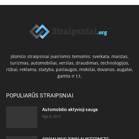
Įdomūs straipsniai įvairiomis temomis: sveikata, maistas,
turizmas, automobiliai, verslas, draudimas, technologijos,
rūbai, reklama, statyba, paslaugos, mokslai, dovanos, augalai,
gamta ir t.t.
POPULIARŪS STRAIPSNIAI
Automobilio aktyvioji sauga
Rgp 9, 2012