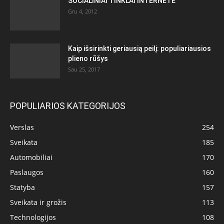
SOCIALINIAI TINKLAI INTERNETE
Gru 4, 2012
Kaip išsirinkti geriausią peilį: populiariausios
plieno rūšys
Sau 25, 2017
POPULIARIOS KATEGORIJOS
Verslas
254
Sveikata
185
Automobiliai
170
Paslaugos
160
Statyba
157
Sveikata ir grožis
113
Technologijos
108