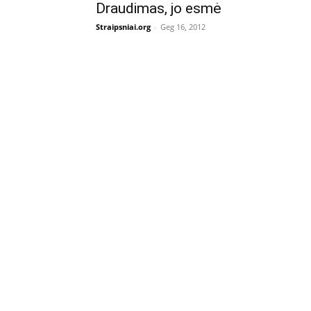
Draudimas, jo esmė
Straipsniai.org
-
Geg 16, 2012