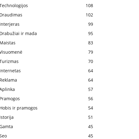
Technologijos
108
Draudimas
102
Interjeras
99
Drabužiai ir mada
95
Maistas
83
Visuomenė
79
Turizmas
70
Internetas
64
Reklama
64
Aplinka
57
Pramogos
56
Hobis ir pramogos
54
Istorija
51
Gamta
45
Seo
45