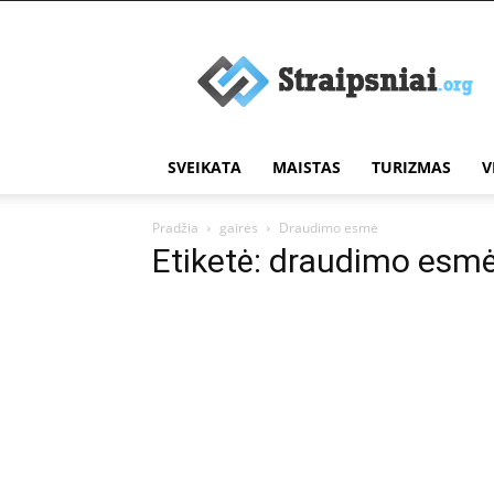
Įdomūs
straipsniai
SVEIKATA
MAISTAS
TURIZMAS
V
Pradžia
gairės
Draudimo esmė
Etiketė: draudimo esm