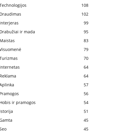
Technologijos
108
Draudimas
102
Interjeras
99
Drabužiai ir mada
95
Maistas
83
Visuomenė
79
Turizmas
70
Internetas
64
Reklama
64
Aplinka
57
Pramogos
56
Hobis ir pramogos
54
Istorija
51
Gamta
45
Seo
45