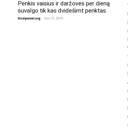
Penkis vaisius ir daržoves per dieną
suvalgo tik kas dvidešimt penktas
Straipsniai.org
-
Kov 31, 2015