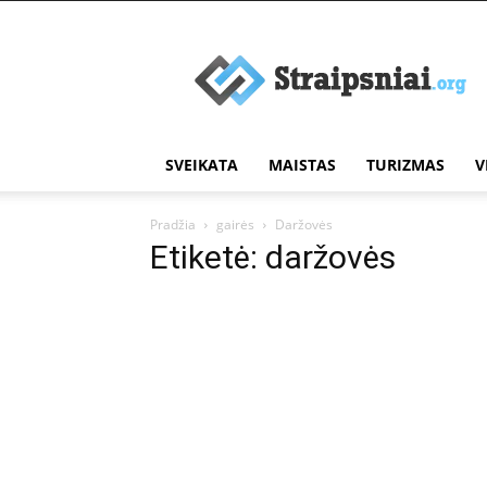
Įdomūs
straipsniai
SVEIKATA
MAISTAS
TURIZMAS
V
Pradžia
gairės
Daržovės
Etiketė: daržovės