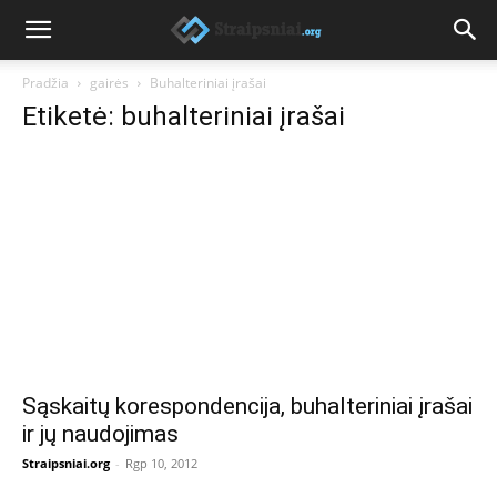
Pradžia
gairės
Buhalteriniai įrašai
Etiketė: buhalteriniai įrašai
Sąskaitų korespondencija, buhalteriniai įrašai
ir jų naudojimas
Straipsniai.org
-
Rgp 10, 2012