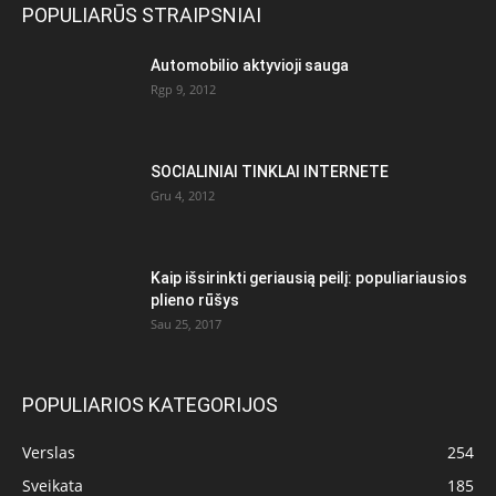
POPULIARŪS STRAIPSNIAI
Automobilio aktyvioji sauga
Rgp 9, 2012
SOCIALINIAI TINKLAI INTERNETE
Gru 4, 2012
Kaip išsirinkti geriausią peilį: populiariausios
plieno rūšys
Sau 25, 2017
POPULIARIOS KATEGORIJOS
Verslas
254
Sveikata
185