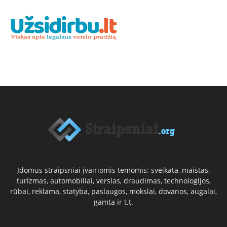
Įdomūs straipsniai įvairiomis temomis: sveikata, maistas,
turizmas, automobiliai, verslas, draudimas, technologijos,
rūbai, reklama, statyba, paslaugos, mokslai, dovanos, augalai,
gamta ir t.t.