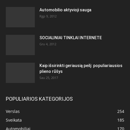
Automobilio aktyvioji sauga
Rgp 9, 2012
SOCIALINIAI TINKLAI INTERNETE
Gru 4, 2012
Kaip išsirinkti geriausią peilį: populiariausios
plieno rūšys
Sau 25, 2017
POPULIARIOS KATEGORIJOS
Verslas
254
Sveikata
185
Automobiliai
170